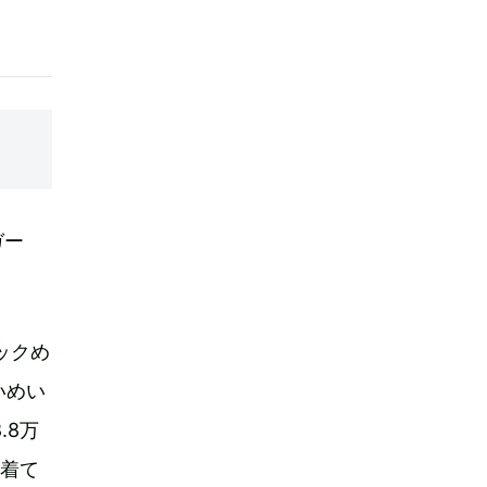
ガー
ックめ
いめい
.8万
を着て