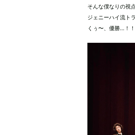
そんな僕なりの視
ジェニーハイ流ト
くぅ〜、優勝…！