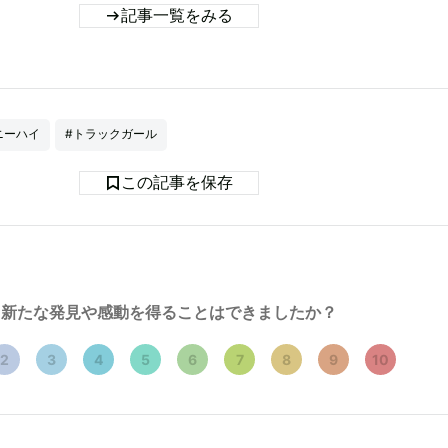
記事一覧をみる
ニーハイ
#トラックガール
この記事を保存
新たな発見や感動を得ることはできましたか？
2
3
4
5
6
7
8
9
10