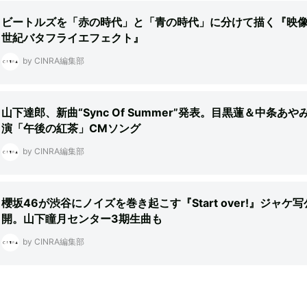
ビートルズを「赤の時代」と「青の時代」に分けて描く『映
世紀バタフライエフェクト』
by CINRA編集部
山下達郎、新曲“Sync Of Summer”発表。目黒蓮＆中条あや
演「午後の紅茶」CMソング
by CINRA編集部
櫻坂46が渋谷にノイズを巻き起こす『Start over!』ジャケ写
開。山下瞳月センター3期生曲も
by CINRA編集部