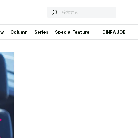
ew
Column
Series
Special Feature
CINRA JOB