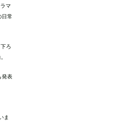
ドラマ
の日常
き下ろ
録。
も発表
いま