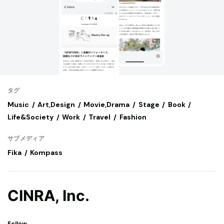
タグ
Music
Art,Design
Movie,Drama
Stage
Book
Life&Society
Work
Travel
Fashion
サブメディア
Fika
Kompass
CINRA, Inc.
Follow