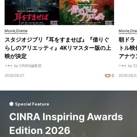
Movie,Drama
Movie,Dr
スタジオジブリ『耳をすませば』『借りぐ
朝ドラ
らしのアリエッティ』4Kリマスター版の上
トル映
映が決定
アナウ
by CINRA編集部
by 
2026.08.07
0
2026.08.0
Special Feature
CINRA Inspiring Awards
Edition 2026