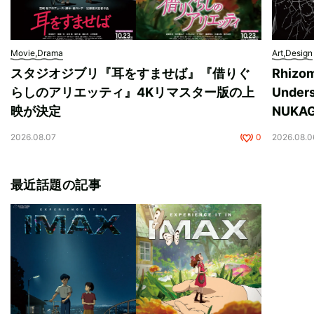
Movie,Drama
Art,Design
スタジオジブリ『耳をすませば』『借りぐ
Rhizo
らしのアリエッティ』4Kリマスター版の上
Unde
映が決定
NUK
2026.08.07
0
2026.08.0
最近話題の記事