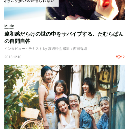
Music
違和感だらけの世の中をサバイブする、たむらぱん
の自問自答
インタビュー・テキスト by 渡辺裕也 撮影：西田香織
2013.12.10
2