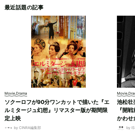
最近話題の記事
Movie,Drama
Movie,Dr
ソクーロフが90分ワンカットで描いた『エ
池松壮
ルミタージュ幻想』リマスター版が期間限
『開戦
定上映
かわせ
by CINRA編集部
by I