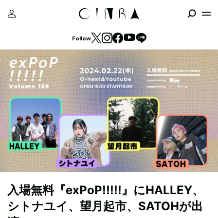
Follow
入場無料『exPoP!!!!!』にHALLEY、
シトナユイ、望月起市、SATOHが出