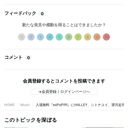
フィードバック
0
新たな発見や感動を得ることはできましたか？
1
2
3
4
5
6
7
8
9
10
コメント
0
会員登録するとコメントを投稿できます
会員登録 / ログインページへ
HOME
Music
入場無料『exPoP!!!!!』にHALLEY、シトナユイ、望月起市
このトピックを深ぼる