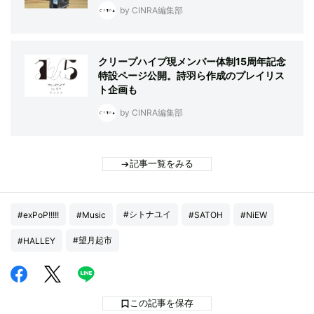
by CINRA編集部
クリープハイプ現メンバー体制15周年記念
特設ページ公開。詩羽ら作成のプレイリス
ト企画も
by CINRA編集部
記事一覧をみる
#シトナユイ
#exPoP!!!!!
#Music
#SATOH
#NiEW
#望月起市
#HALLEY
この記事を保存