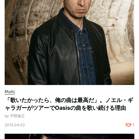
Music
「歌いたかったら、俺の曲は最高だ」。ノエル・ギ
ャラガーがツアーでOasisの曲を歌い続ける理由
by 宇野維正
2015.04.02
1