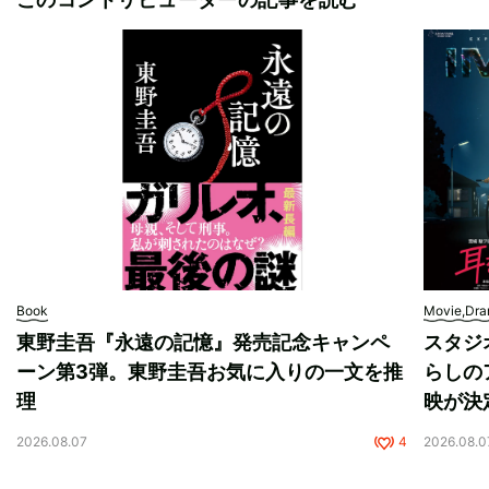
Book
Movie,Dr
東野圭吾『永遠の記憶』発売記念キャンペ
スタジ
ーン第3弾。東野圭吾お気に入りの一文を推
らしの
理
映が決
2026.08.07
4
2026.08.0