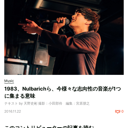
Music
1983、Nulbarichら、今様々な志向性の音楽が1つ
に集まる意味
テキスト by 天野史彬 撮影：小田部伶 編集：宮原朋之
2016.11.22
0
このコントリビューターの記事を読む