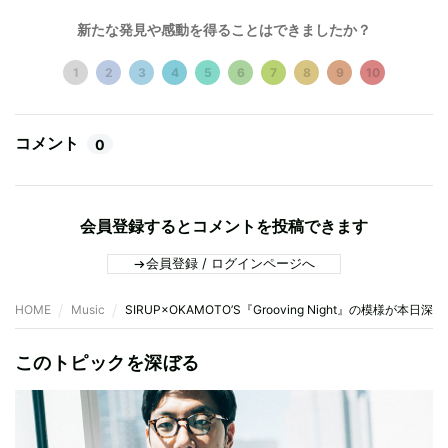
新たな発見や感動を得ることはできましたか？
1
2
3
4
5
6
7
8
9
10
コメント
0
会員登録するとコメントを投稿できます
会員登録 / ログインページへ
HOME
Music
SIRUP×OKAMOTO’S『Grooving Night』の模様が本
このトピックを深ぼる