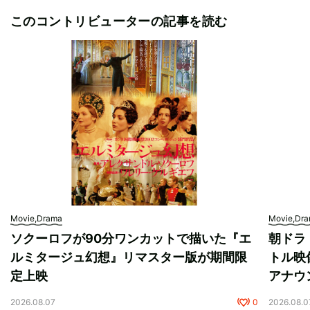
このコントリビューターの記事を読む
Movie,Drama
Movie,Dr
ソクーロフが90分ワンカットで描いた『エ
朝ドラ
ルミタージュ幻想』リマスター版が期間限
トル映
定上映
アナウ
2026.08.07
0
2026.08.0