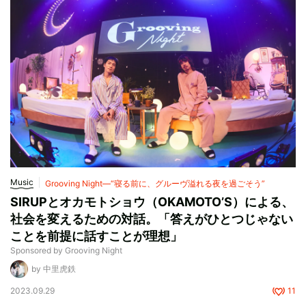
Music
Grooving Night―“寝る前に、グルーヴ溢れる夜を過ごそう”
SIRUPとオカモトショウ（OKAMOTO’S）による、
社会を変えるための対話。「答えがひとつじゃない
ことを前提に話すことが理想」
Sponsored by Grooving Night
by 中里虎鉄
2023.09.29
11