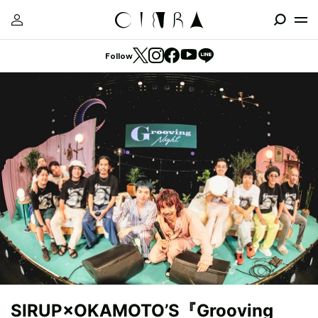
Follow
SIRUP×OKAMOTO’S『Grooving