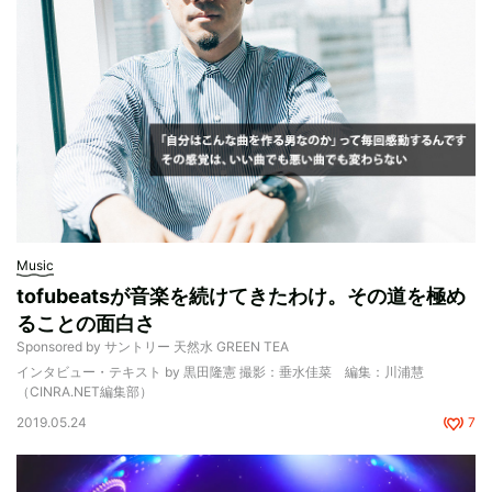
Music
tofubeatsが音楽を続けてきたわけ。その道を極め
ることの面白さ
Sponsored by サントリー 天然水 GREEN TEA
インタビュー・テキスト by 黒田隆憲 撮影：垂水佳菜 編集：川浦慧
（CINRA.NET編集部）
2019.05.24
7