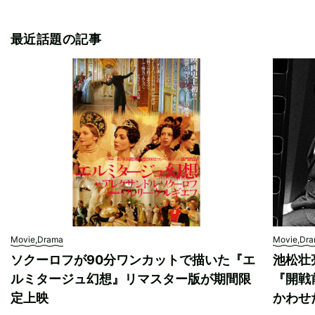
最近話題の記事
Movie,Drama
Movie,Dr
ソクーロフが90分ワンカットで描いた『エ
池松壮
ルミタージュ幻想』リマスター版が期間限
『開戦
定上映
かわせ