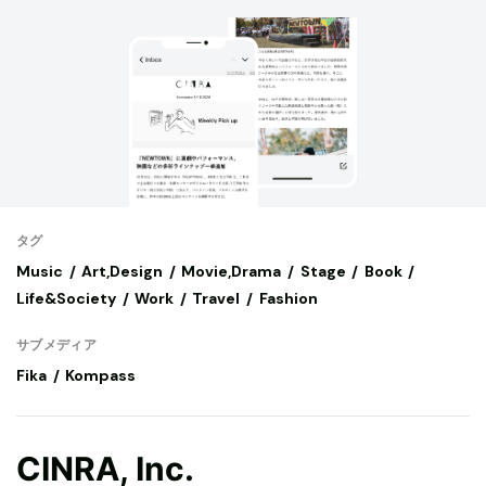
タグ
Music
Art,Design
Movie,Drama
Stage
Book
Life&Society
Work
Travel
Fashion
サブメディア
Fika
Kompass
CINRA, Inc.