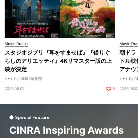
Movie,Drama
Movie,Dr
スタジオジブリ『耳をすませば』『借りぐ
朝ドラ
らしのアリエッティ』4Kリマスター版の上
トル映
映が決定
アナウ
by CINRA編集部
by 
2026.08.07
0
2026.08.0
Special Feature
CINRA Inspiring Awards