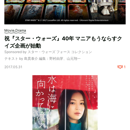
Movie,Drama
祝『スター・ウォーズ』40年 マニアもうならすク
イズ企画が始動
Sponsored by スター・ウォーズ フォース コレクション
テキスト by 島貫泰介 編集：野村由芽、山元翔一
2017.05.31
1