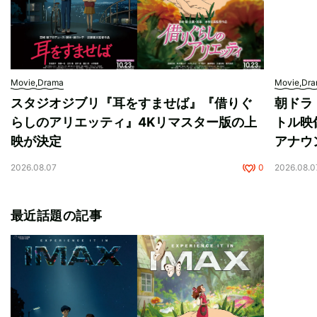
Movie,Drama
Movie,Dr
スタジオジブリ『耳をすませば』『借りぐ
朝ドラ
らしのアリエッティ』4Kリマスター版の上
トル映
映が決定
アナウ
2026.08.07
0
2026.08.0
最近話題の記事