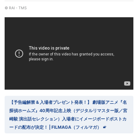
© RAI・TMS
【予告編解禁 & 入場者プレゼント発表！】 劇場版アニメ『名
探偵ホームズ』40周年記念上映（デジタルリマスター版／宮
崎駿 演出話セレクション）入場者にイメージボードポストカ
ードの配布が決定！ | FILMAGA（フィルマガ）