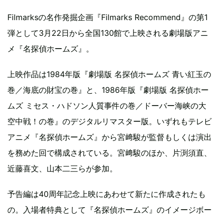
Filmarksの名作発掘企画『Filmarks Recommend』の第1
弾として3月22日から全国130館で上映される劇場版アニ
メ『名探偵ホームズ』。
上映作品は1984年版『劇場版 名探偵ホームズ 青い紅玉の
巻／海底の財宝の巻』と、1986年版『劇場版 名探偵ホー
ムズ ミセス・ハドソン人質事件の巻／ドーバー海峡の大
空中戦！の巻』のデジタルリマスター版。いずれもテレビ
アニメ『名探偵ホームズ』から宮﨑駿が監督もしくは演出
を務めた回で構成されている。宮﨑駿のほか、片渕須直、
近藤喜文、山本二三らが参加。
予告編は40周年記念上映にあわせて新たに作成されたも
の。入場者特典として『名探偵ホームズ』のイメージボー