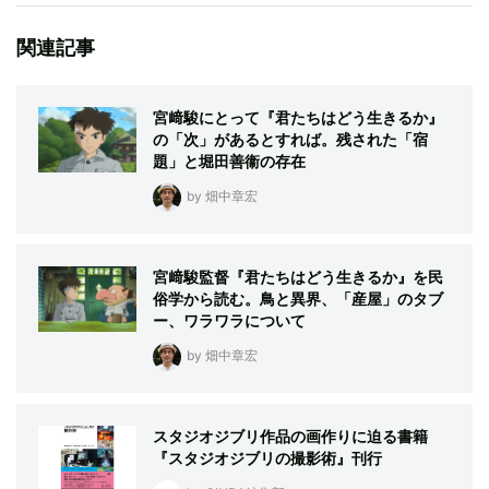
関連記事
宮﨑駿にとって『君たちはどう生きるか』
の「次」があるとすれば。残された「宿
題」と堀田善衞の存在
by 畑中章宏
宮﨑駿監督『君たちはどう生きるか』を民
俗学から読む。鳥と異界、「産屋」のタブ
ー、ワラワラについて
by 畑中章宏
スタジオジブリ作品の画作りに迫る書籍
『スタジオジブリの撮影術』刊行