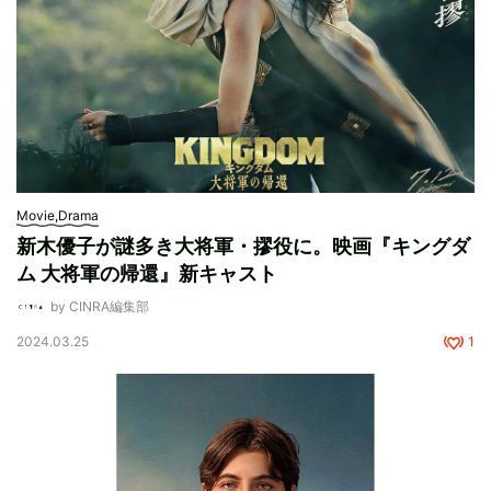
Movie,Drama
新木優子が謎多き大将軍・摎役に。映画『キングダ
ム 大将軍の帰還』新キャスト
by CINRA編集部
2024.03.25
1