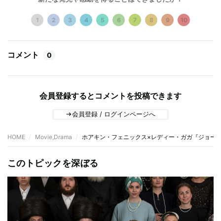
1
2
3
4
5
6
7
8
9
10
コメント
0
会員登録するとコメントを投稿できます
会員登録 / ログインページへ
HOME
Movie,Drama
ホアキン・フェニックス×レディー・ガガ『ジョーカ
このトピックを深ぼる