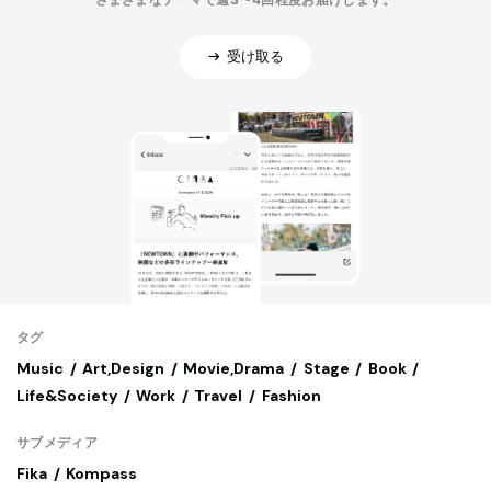
受け取る
タグ
Music
Art,Design
Movie,Drama
Stage
Book
Life&Society
Work
Travel
Fashion
サブメディア
Fika
Kompass