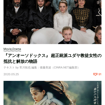
Movie,Drama
『アンオーソドックス』 超正統派ユダヤ教徒女性の
抵抗と解放の物語
テキスト by 常川拓也 編集：後藤美波（CINRA.NET編集部）
2020.05.25
91