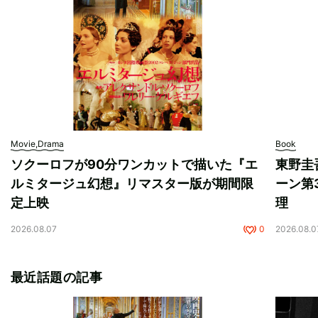
Movie,Drama
Book
ソクーロフが90分ワンカットで描いた『エ
東野圭
ルミタージュ幻想』リマスター版が期間限
ーン第
定上映
理
2026.08.07
0
2026.08.0
最近話題の記事