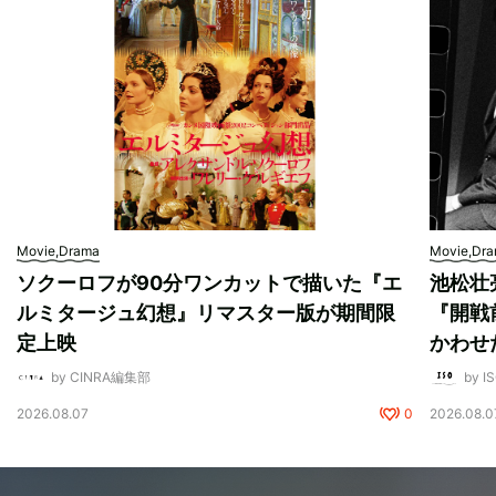
Movie,Drama
Movie,Dr
ソクーロフが90分ワンカットで描いた『エ
池松壮
ルミタージュ幻想』リマスター版が期間限
『開戦
定上映
かわせ
by CINRA編集部
by I
2026.08.07
0
2026.08.0