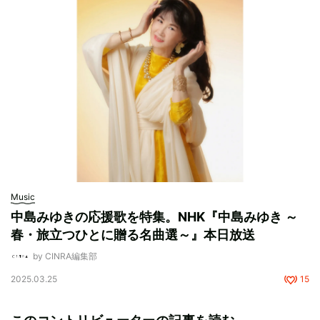
Music
中島みゆきの応援歌を特集。NHK『中島みゆき ～
春・旅立つひとに贈る名曲選～』本日放送
by CINRA編集部
2025.03.25
15