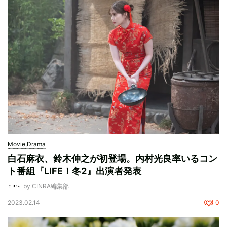
Movie,Drama
白石麻衣、鈴木伸之が初登場。内村光良率いるコン
ト番組『LIFE！冬2』出演者発表
by CINRA編集部
2023.02.14
0