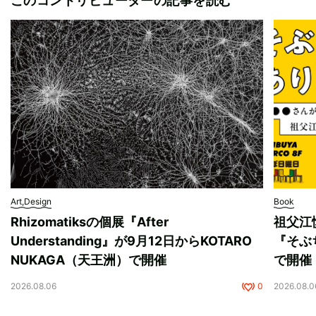
このコントリビューターの記事を読む
Art,Design
Book
Rhizomatiksの個展『After
祖父江
Understanding』が9月12日からKOTARO
『そぶ
NUKAGA（天王洲）で開催
で開催
2026.08.06
0
2026.08.0