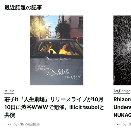
最近話題の記事
Music
Art,Design
荘子it『人生劇場』リリースライブが10月
Rhizo
10日に渋谷WWWで開催。illicit tsuboiと
Unde
共演
NUK
by CINRA編集部
by 