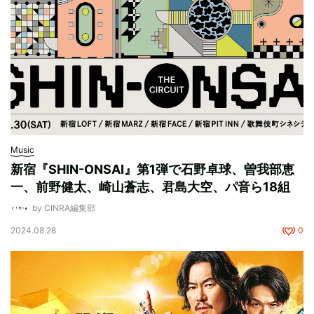
Music
新宿『SHIN-ONSAI』第1弾で石野卓球、曽我部恵
一、前野健太、崎山蒼志、君島大空、パ音ら18組
by CINRA編集部
2024.08.28
0