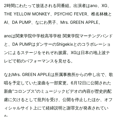
2時間にわたって放送される同番組。出演者はano、XG、
THE YELLOW MONKEY、PSYCHIC FEVER、椎名林檎と
AI、DA PUMP、なにわ男子、Mrs. GREEN APPLE。
anoは関東学院中学校高等学校 関東学院マーチングバンド
と、DA PUMPはダンサーのShigekixとのコラボレーショ
ンによるステージをそれぞれ披露。XGは日本の地上波テ
レビで初のパフォーマンスを見せる。
なおMrs. GREEN APPLEは所属事務所からの申し出で、歌
唱を予定していた楽曲を一部変更。6月12日に公開された
新曲“コロンブス”のミュージックビデオの内容が歴史的配
慮に欠けるとして批判を受け、公開を停止したほか、オフ
ィシャルサイト上にて経緯説明と謝罪文が発表されてい
た。