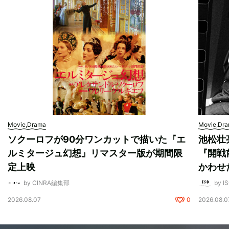
Movie,Drama
Movie,Dr
ソクーロフが90分ワンカットで描いた『エ
池松壮
ルミタージュ幻想』リマスター版が期間限
『開戦
定上映
かわせ
by CINRA編集部
by I
2026.08.07
0
2026.08.0