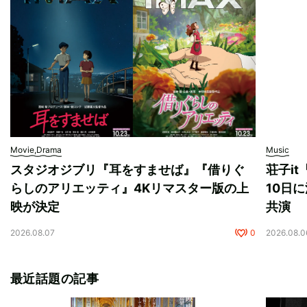
Movie,Drama
Music
スタジオジブリ『耳をすませば』『借りぐ
荘子i
らしのアリエッティ』4Kリマスター版の上
10日に
映が決定
共演
2026.08.07
0
2026.08.0
最近話題の記事