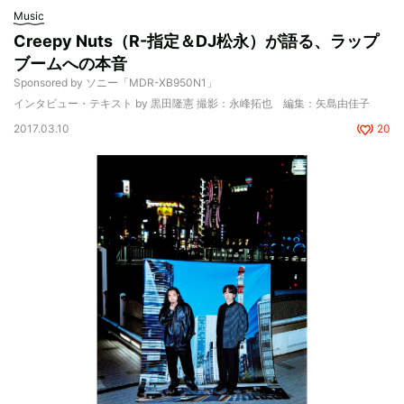
Music
Creepy Nuts（R-指定＆DJ松永）が語る、ラップ
ブームへの本音
Sponsored by ソニー「MDR-XB950N1」
インタビュー・テキスト by 黒田隆憲 撮影：永峰拓也 編集：矢島由佳子
2017.03.10
20