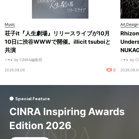
Music
Art,Design
荘子it『人生劇場』リリースライブが10月
Rhizo
10日に渋谷WWWで開催。illicit tsuboiと
Unde
共演
NUK
by CINRA編集部
by 
2026.08.06
0
2026.08.0
Special Feature
CINRA Inspiring Awards
Edition 2026