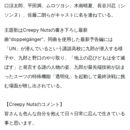
口涼太郎、平田満、ムロツヨシ、木南晴夏、長谷川忍（シ
ソンヌ）、佐藤二朗らがキャストに名を連ねている。
主題歌はCreepy Nutsの書き下ろし最新
曲“doppelgänger”。同曲を使用した最新予告編には
「UN」が潜んでいるという講談高校に九郎が潜入する様
子や、九郎と野口のやり取り、「地上の忍びどもは全て滅
ぼす」と発言する謎の人物の姿、九郎が最先端技術が詰ま
ったスーツの特殊機能「透明化」を起動して最終決戦に挑
む場面が映し出されている。
【Creepy Nutsのコメント】
皆さんも色んな自分を抱えて日々日常に忍んで生きている
事と思います。