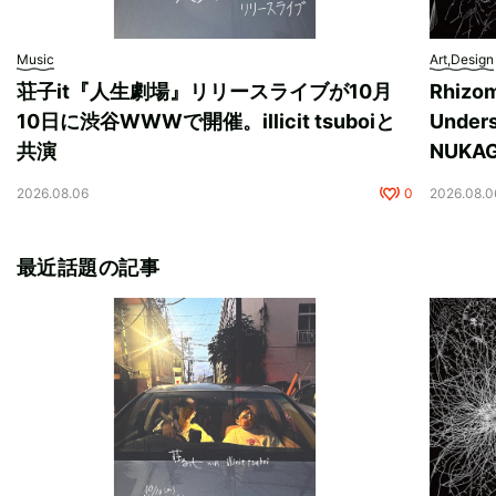
Music
Art,Design
荘子it『人生劇場』リリースライブが10月
Rhizo
10日に渋谷WWWで開催。illicit tsuboiと
Unde
共演
NUK
2026.08.06
0
2026.08.0
最近話題の記事