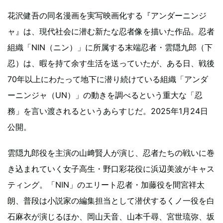
花沢健吾の同名漫画を実写映画化する『アンダーニンジ
ャ』は、現代社会に潜む新たな忍者像を描いた作品。忍者
組織「NIN（ニン）」に所属する末端忍者・雲隠九郎（下
忍）は、暇を持て余す生活を送っていたが、ある日、戦後
70年以上にわたって地下に潜り続けている組織「アンダ
ーニンジャ（UN）」の動きを調べるという重大な「忍
務」を言い渡されるというあらすじだ。2025年1月24日
公開。
雲隠九郎役を主演の山﨑賢人が演じ、忍者たちの戦いに巻
き込まれていく女子高生・野口彩花役に浜辺美波がキャス
ティング。「NIN」のエリート忍者・加藤役を間宮祥太
朗、普段は小説家の編集担当として潜伏するくノ一役を白
石麻衣が演じるほか、岡山天音、山本千尋、宮世琉弥、坂