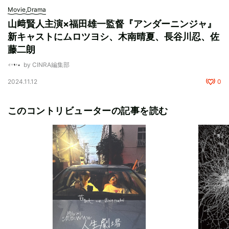
Movie,Drama
山﨑賢人主演×福田雄一監督『アンダーニンジャ』
新キャストにムロツヨシ、木南晴夏、長谷川忍、佐
藤二朗
by CINRA編集部
2024.11.12
0
このコントリビューターの記事を読む