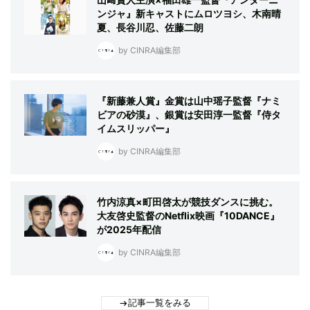
ンジャ』新キャストにムロツヨシ、木南晴
夏、長谷川忍、佐藤二朗
by CINRA編集部
『新藤兼人賞』金賞は山中瑶子監督『ナミ
ビアの砂漠』、銀賞は安田淳一監督『侍タ
イムスリッパー』
by CINRA編集部
竹内涼真×町田啓太が競技ダンスに挑む。
大友啓史監督のNetflix映画『10DANCE』
が2025年配信
by CINRA編集部
記事一覧をみる