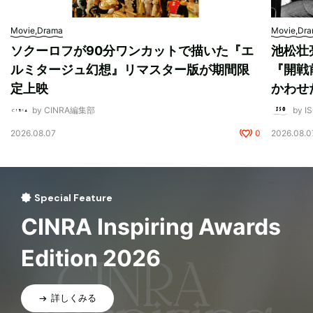
Movie,Drama
Movie,Dr
ソクーロフが90分ワンカットで描いた『エ
池松壮
ルミタージュ幻想』リマスター版が期間限
『開戦
定上映
かわせ
by CINRA編集部
by I
2026.08.07
0
2026.08.0
Special Feature
CINRA Inspiring Awards
Edition 2026
詳しくみる