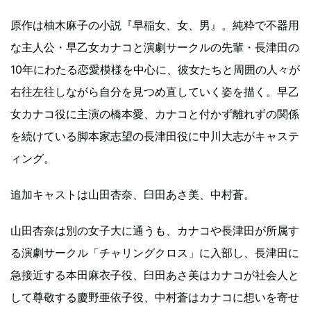
原作は柚木麻子の小説『早稲女、女、男』。純粋で不器用
な主人公・早乙女カナコと演劇サークルの先輩・長津田の
10年にわたる恋愛模様を中心に、彼女たちと周囲の人々が
右往左往しながら自分を見つめ直していく姿を描く。早乙
女カナコ役に主演の橋本愛、カナコと付かず離れずの関係
を続けている脚本家志望の長津田役に中川大志がキャステ
ィング。
追加キャストは山田杏奈、臼田あさ美、中村蒼。
山田杏奈は別の女子大に通うも、カナコや長津田が所属す
る演劇サークル「チャリングクロス」に入部し、長津田に
急接近する本田麻衣子役、臼田あさ美はカナコが社会人と
して尊敬する慶野亜依子役、中村蒼はカナコに想いを寄せ