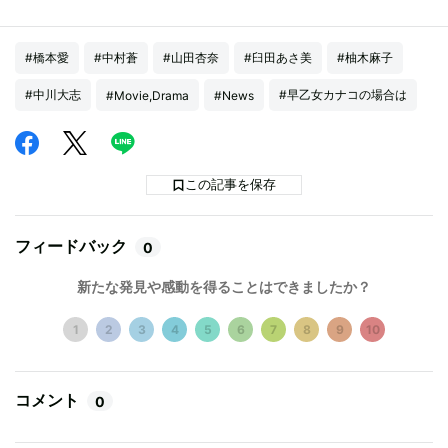
#橋本愛
#中村蒼
#山田杏奈
#臼田あさ美
#柚木麻子
#中川大志
#早乙女カナコの場合は
#Movie,Drama
#News
この記事を保存
フィードバック
0
新たな発見や感動を得ることはできましたか？
1
2
3
4
5
6
7
8
9
10
コメント
0