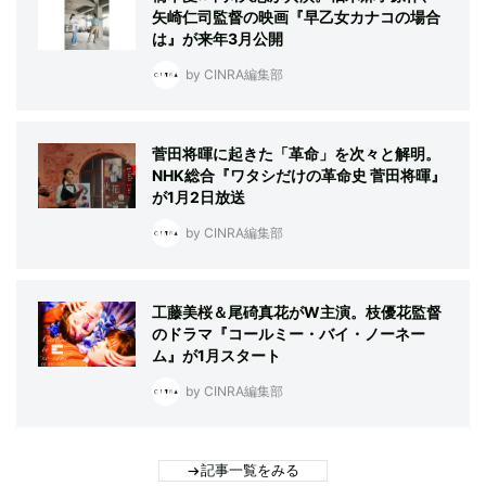
矢崎仁司監督の映画『早乙女カナコの場合
は』が来年3月公開
by CINRA編集部
菅田将暉に起きた「革命」を次々と解明。
NHK総合『ワタシだけの革命史 菅田将暉』
が1月2日放送
by CINRA編集部
工藤美桜＆尾碕真花がW主演。枝優花監督
のドラマ『コールミー・バイ・ノーネー
ム』が1月スタート
by CINRA編集部
記事一覧をみる