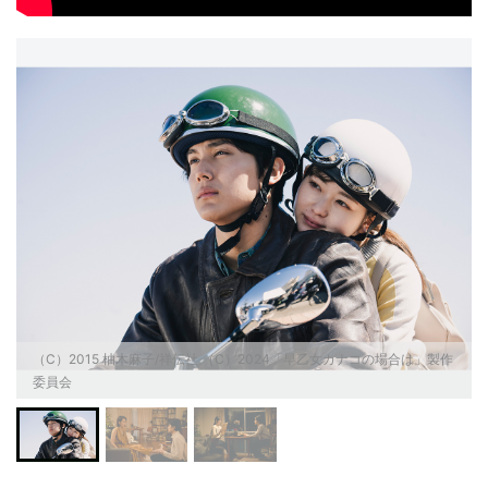
（C）2015 柚木麻子/祥伝社 （C）2024「早乙女カナコの場合は」製作
委員会