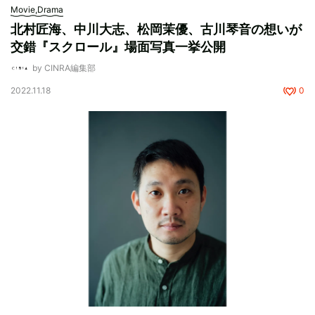
Movie,Drama
北村匠海、中川大志、松岡茉優、古川琴音の想いが
交錯『スクロール』場⾯写真⼀挙公開
by CINRA編集部
2022.11.18
0