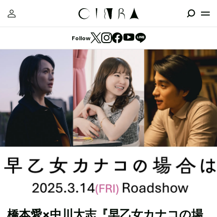
Follow
橋本愛×中川大志『早乙女カナコの場