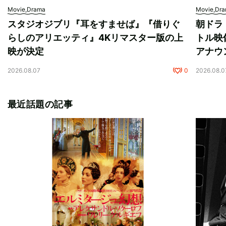
Movie,Drama
Movie,Dr
スタジオジブリ『耳をすませば』『借りぐ
朝ドラ
らしのアリエッティ』4Kリマスター版の上
トル映
映が決定
アナウ
2026.08.07
0
2026.08.0
最近話題の記事