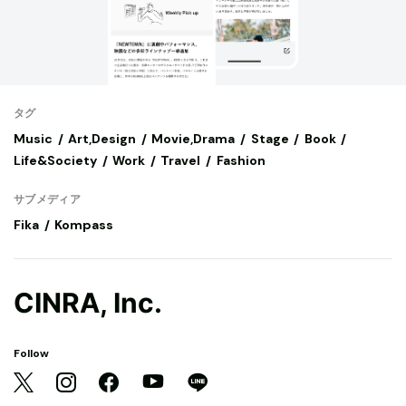
タグ
Music
Art,Design
Movie,Drama
Stage
Book
Life&Society
Work
Travel
Fashion
サブメディア
Fika
Kompass
CINRA, Inc.
Follow