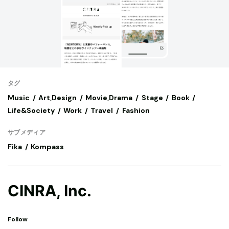
タグ
Music
Art,Design
Movie,Drama
Stage
Book
Life&Society
Work
Travel
Fashion
サブメディア
Fika
Kompass
CINRA, Inc.
Follow