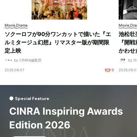
Movie,Drama
Movie,Dr
ソクーロフが90分ワンカットで描いた『エ
池松壮
ルミタージュ幻想』リマスター版が期間限
『開戦
定上映
かわせ
by CINRA編集部
by I
2026.08.07
0
2026.08.0
Special Feature
CINRA Inspiring Awards
Edition 2026