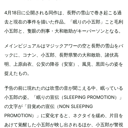
4月18日に公開される同作は、長野の雪山で巻き起こる過
去と現在の事件を描いた作品。「眠りの小五郎」こと毛利
小五郎と、隻眼の刑事・大和敢助がキーパーソンとなる。
メインビジュアルはマジックアワーの空と長野の雪山をバ
ックに、コナン、小五郎、長野県警の大和敢助、諸伏高
明、上原由衣、公安の降谷（安室）、風見、黒田らの姿を
捉えたもの。
予告の前に現れたのは吹雪の音が聞こえる中、眠っている
小五郎の姿。「眠りの宣伝（SLEEPING PROMOTION）」
の文字が「目覚めの宣伝（NON SLEEPING
PROMOTION）」に変化すると、ネクタイを緩め、片目を
あけて覚醒した小五郎が映し出されるほか、小五郎が警視