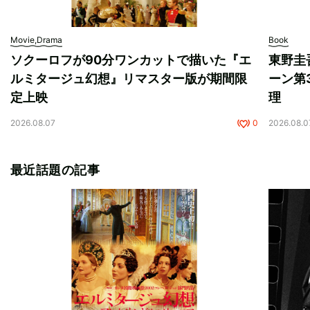
Movie,Drama
Book
ソクーロフが90分ワンカットで描いた『エ
東野圭
ルミタージュ幻想』リマスター版が期間限
ーン第
定上映
理
2026.08.07
0
2026.08.0
最近話題の記事