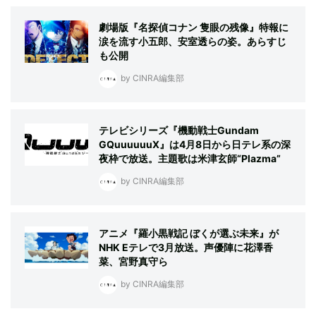
劇場版『名探偵コナン 隻眼の残像』特報に
涙を流す小五郎、安室透らの姿。あらすじ
も公開
by CINRA編集部
テレビシリーズ『機動戦士Gundam
GQuuuuuuX』は4月8日から日テレ系の深
夜枠で放送。主題歌は米津玄師“Plazma”
by CINRA編集部
アニメ『羅小黒戦記 ぼくが選ぶ未来』が
NHK Eテレで3月放送。声優陣に花澤香
菜、宮野真守ら
by CINRA編集部