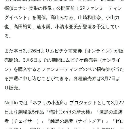
探偵コナン 隻眼の残像」公開直前！SPファンミーティン
グイベント』を開催。高山みなみ、山崎和佳奈、小山力
也、高田裕司、速水奨、小清水亜美が登壇を予定してい
る。
また本日2月26日よりムビチケ前売券（オンライン）が販
売開始。3月6日までの期間にムビチケ前売券（オンライ
ン）を購入するとファンミーティングのペア招待券が当た
る抽選に申し込むことができる。各種前売券は3月7日よ
り販売。
Netflixでは『ネフリの小五郎』プロジェクトとして3月22
日より劇場版5作品『時計じかけの摩天楼』『漆黒の追跡
者（チェイサー）』『純黒の悪夢（ナイトメア）』『ゼロ