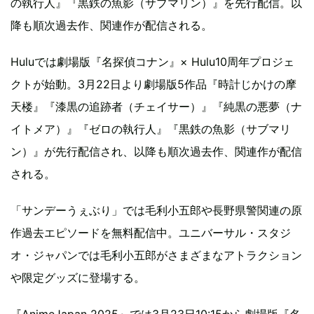
の執行人』『黒鉄の魚影（サブマリン）』を先行配信。以
降も順次過去作、関連作が配信される。
Huluでは劇場版『名探偵コナン』× Hulu10周年プロジェ
クトが始動。3月22日より劇場版5作品『時計じかけの摩
天楼』『漆黒の追跡者（チェイサー）』『純黒の悪夢（ナ
イトメア）』『ゼロの執行人』『黒鉄の魚影（サブマリ
ン）』が先行配信され、以降も順次過去作、関連作が配信
される。
「サンデーうぇぶり」では毛利小五郎や長野県警関連の原
作過去エピソードを無料配信中。ユニバーサル・スタジ
オ・ジャパンでは毛利小五郎がさまざまなアトラクション
や限定グッズに登場する。
『AnimeJapan 2025』では3月23日10:15から劇場版『名