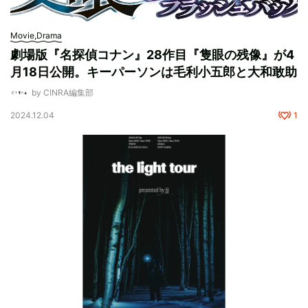
Movie,Drama
劇場版『名探偵コナン』28作目『隻眼の残像』が4
月18日公開。キーパーソンは毛利小五郎と大和敢助
by CINRA編集部
2024.12.04
1