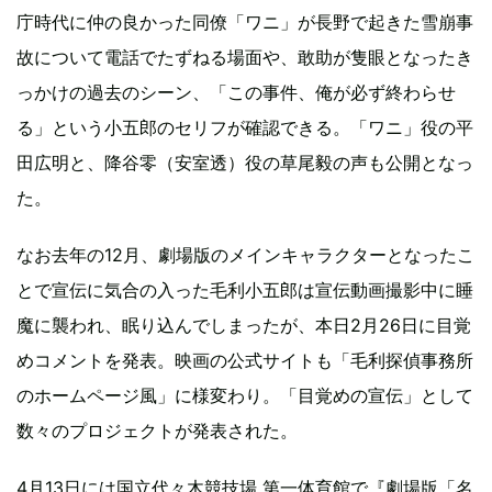
庁時代に仲の良かった同僚「ワニ」が長野で起きた雪崩事
故について電話でたずねる場面や、敢助が隻眼となったき
っかけの過去のシーン、「この事件、俺が必ず終わらせ
る」という小五郎のセリフが確認できる。「ワニ」役の平
田広明と、降谷零（安室透）役の草尾毅の声も公開となっ
た。
なお去年の12月、劇場版のメインキャラクターとなったこ
とで宣伝に気合の入った毛利小五郎は宣伝動画撮影中に睡
魔に襲われ、眠り込んでしまったが、本日2月26日に目覚
めコメントを発表。映画の公式サイトも「毛利探偵事務所
のホームページ風」に様変わり。「目覚めの宣伝」として
数々のプロジェクトが発表された。
4月13日には国立代々木競技場 第一体育館で『劇場版「名