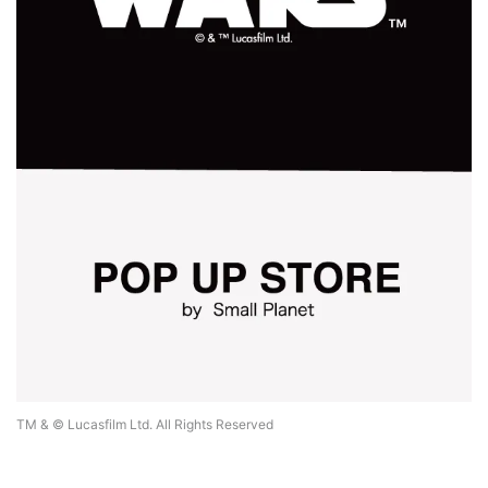
TM & © Lucasfilm Ltd. All Rights Reserved