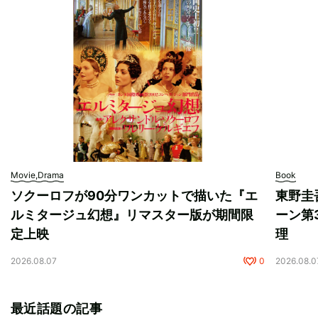
Movie,Drama
Book
ソクーロフが90分ワンカットで描いた『エ
東野圭
ルミタージュ幻想』リマスター版が期間限
ーン第
定上映
理
2026.08.07
0
2026.08.0
最近話題の記事