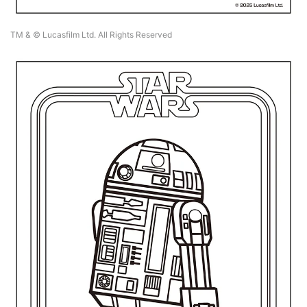
TM & © Lucasfilm Ltd. All Rights Reserved