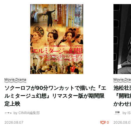
Movie,Drama
Movie,Dr
ソクーロフが90分ワンカットで描いた『エ
池松壮
ルミタージュ幻想』リマスター版が期間限
『開戦
定上映
かわせ
by CINRA編集部
by I
2026.08.07
0
2026.08.0