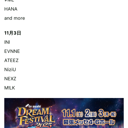
HANA
and more
11月3日
INI
EVNNE
ATEEZ
NiziU
NEXZ
M!LK