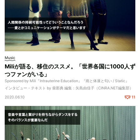
Music
Miliが語る、移住のススメ。「世界各国に1000人ず
つファンがいる」
Sponsored by Mili『Intrauterine Education』『雨と体液と匂い / Static』
インタビュー・テキスト by 柴那典 編集：矢島由佳子（CINRA.NET編集部）
2020.06.10
11