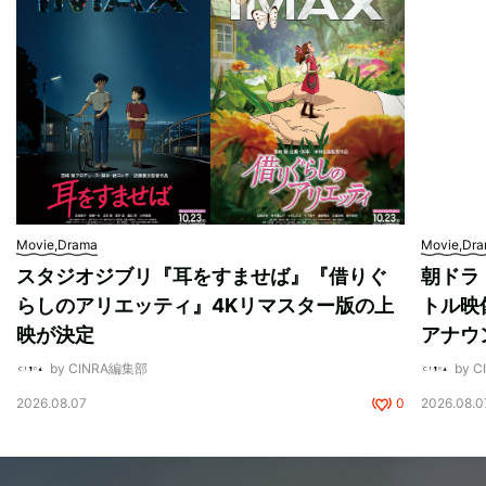
Movie,Drama
Movie,Dr
スタジオジブリ『耳をすませば』『借りぐ
朝ドラ
らしのアリエッティ』4Kリマスター版の上
トル映
映が決定
アナウ
by CINRA編集部
by 
2026.08.07
0
2026.08.0