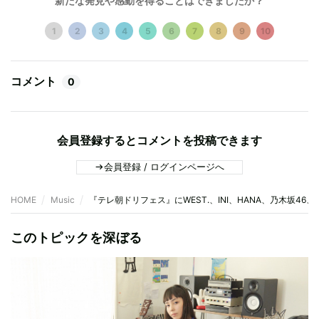
新たな発見や感動を得ることはできましたか？
1
2
3
4
5
6
7
8
9
10
コメント
0
会員登録するとコメントを投稿できます
会員登録 / ログインページへ
HOME
Music
『テレ朝ドリフェス』にWEST.、INI、HANA、乃木坂46、Nizi
このトピックを深ぼる