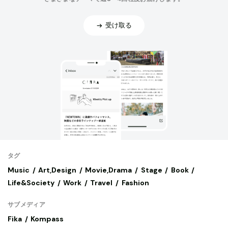
受け取る
タグ
Music
Art,Design
Movie,Drama
Stage
Book
Life&Society
Work
Travel
Fashion
サブメディア
Fika
Kompass