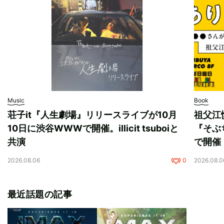
Music
Book
荘子it『人生劇場』リリースライブが10月
祖父江
10日に渋谷WWWで開催。illicit tsuboiと
『そぶ
共演
で開催
2026.08.06
0
2026.08.0
最近話題の記事