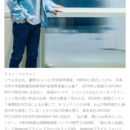
チョン・ジェウォン
ソウル生まれ。慶熙(キョンヒ)大学校卒業後、1995年に来日したのち、日本
大学大学院映像芸術研究科 映画専攻修士を修了。2015年に韓国でJAYURO
PICTURES INC.を設立し、映画やドラマ、ミュージカルなどエンターテイン
メント性の高い作品の企画・制作を数多く手がける。2024年に韓国コンテン
ツ振興院KOCCAによる公募にて、K-コンテンツの企画、および制作能力と独
自のIPを保有していることから1位の評価を受け、東京支社JAYURO
PICTURES ENTERTAINMENT INC.を設立。『あの夏、僕たちが好きだった
ソナへ』で第29回釜山国際映画祭 パノラマ部門 公式招待、『私の夫と結婚し
て』でAmazonプライム グローバルランク9位、Amazonプライム ジャパン