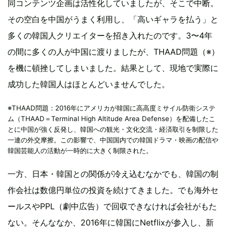
同コンテンツ企画は活性化していましたが、そこで中断。
その空白を中国がうまく利用し、「高いギャラを払う」と
多くの韓国人クリエイターを招き入れたのです。3〜4年
の間に多くの人が中国に渡りましたが、THAAD問題（※）
を機に頓挫してしまいました。結果として、現地で実際に
成功した韓国人はほとんどいませんでした。
※THAAD問題：2016年にアメリカが韓国に高高度ミサイル防衛システ
ム（THAAD＝Terminal High Altitude Area Defense）を配備したこ
とに中国が強く反発し、韓国への観光・文化交流・経済取引を制限した
一連の外交摩擦。この影響で、中国国内での韓国ドラマ・映画の配信や
韓国芸能人の活動が一時的に大きく制限された。
一方、日本・韓国との関係が冷え込むなかでも、韓国の制
作会社は数億円単位の投資を続けてきました。でも海外セ
ールスやPPL（劇中広告）で回収できなければ会社がもた
ない。そんななか、2016年に韓国にNetflixが参入し、新