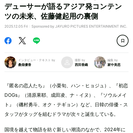
デューサーが語るアジア発コンテン
ツの未来、佐藤健起用の裏側
2025.12.05 Fri
Sponsored by JAYURO PICTURES ENTERTAINMENT INC.
インタビュー・テキスト by
撮影 by
編集 by
桑畑優香
西田香織
家中美思
『匿名の恋人たち』（小栗旬、ハン・ヒョジュ）、『初恋
DOGs』（清原果耶、成田凌、ナ・イヌ）、『ソウルメイ
ト』（磯村勇斗、オク・テギョン）など、日韓の俳優・ス
タッフがタッグを組むドラマが次々と誕生している。
国境を越えて物語を紡ぐ新しい潮流のなかで、2024年に