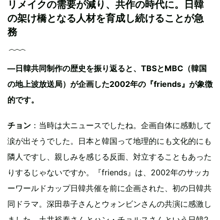
リメイクの需要が減り、共作の時代に。日韓
の架け橋となる人材を育成し続けることが急
務
—日韓共同制作の歴史を振り返ると、TBSとMBC（韓国
の地上波放送局）が企画した2002年の『friends』が象徴
的です。
チョン
：当時は大ニュースでしたね。企画自体に感動して
涙が出そうでした。日本と韓国って地理的にも文化的にも
隣人ですし、親しみを感じる反面、対立することもあった
りするじゃないですか。『friends』は、2002年のサッカ
ーワールドカップ日韓共催を前に企画された、初の日韓共
同ドラマ。深田恭子さんとウォンビンさんの共演に感激し
ました。土井裕泰さんとハン・チョルスさんという日韓2