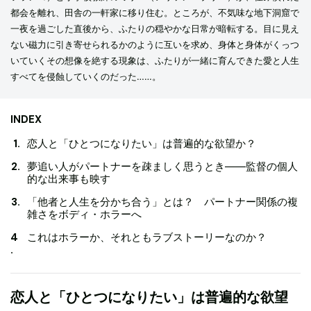
都会を離れ、田舎の一軒家に移り住む。ところが、不気味な地下洞窟で
一夜を過ごした直後から、ふたりの穏やかな日常が暗転する。目に見え
ない磁力に引き寄せられるかのように互いを求め、身体と身体がくっつ
いていくその想像を絶する現象は、ふたりが一緒に育んできた愛と人生
すべてを侵蝕していくのだった……。
INDEX
恋人と「ひとつになりたい」は普遍的な欲望か？
夢追い人がパートナーを疎ましく思うとき——監督の個人
的な出来事も映す
「他者と人生を分かち合う」とは？ パートナー関係の複
雑さをボディ・ホラーへ
これはホラーか、それともラブストーリーなのか？
恋人と「ひとつになりたい」は普遍的な欲望