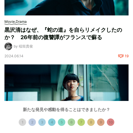
Movie,Drama
黒沢清はなぜ、『蛇の道』を自らリメイクしたの
か？ 26年前の復讐譚がフランスで蘇る
by 稲垣貴俊
2024.06.14
19
新たな発見や感動を得ることはできましたか？
1
2
3
4
5
6
7
8
9
10