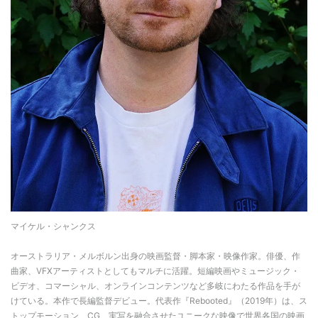
マイケル・シャンクス
オーストラリア・メルボルン出身の映画監督・脚本家・映像作家。俳優、作
曲家、VFXアーティストとしてもマルチに活躍。短編映画やミュージック・
ビデオ、コマーシャル、オンラインコンテンツなど多岐にわたる作品を手が
けている。本作で長編監督デビュー。代表作『Rebooted』（2019年）は、ス
トップモーション、CG、実写を融合させたユニークな映像で世界各国の映画