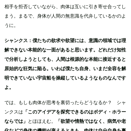
相手を拒否していながら、肉体は互いに引き寄せ合ってし
まう。まるで、身体が人間の無意識を代弁しているかのよ
うに。
シャンクス：僕たちの欲求や欲望には、意識の領域では理
解できない本能的な一面があると思います。どれだけ知性
で分析しようとしても、人間は根源的な本能に接近すると
原始的な狂気に陥る。いわば僕たち自身、いまだ全容を解
明できていない宇宙船を操縦しているようなものなんです
よ。
では、もしも肉体が思考を裏切ったらどうなるか？ シャ
ンクスは
「このアイデアを探究できるのはボディ・ホラー
ならでは」
とほほえむ。
「欲望や情熱ではなく、病気や老
化などで身体の機能が衰えるときも、肉体は自分自身を裏