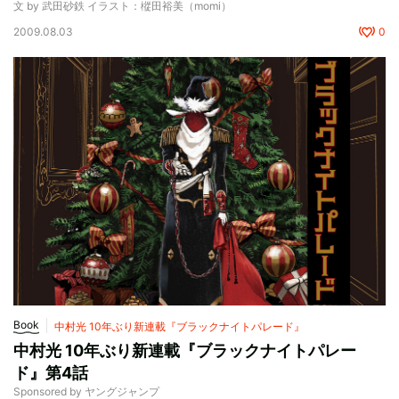
文 by 武田砂鉄 イラスト：樅田裕美（momi）
2009.08.03
0
Book
中村光 10年ぶり新連載『ブラックナイトパレード』
中村光 10年ぶり新連載『ブラックナイトパレー
ド』第4話
Sponsored by ヤングジャンプ