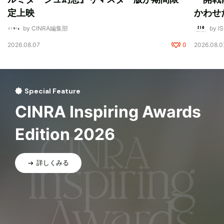
定上映
かわせ
by CINRA編集部
by I
2026.08.07
0
2026.08.0
Special Feature
CINRA Inspiring Awards
Edition 2026
詳しくみる