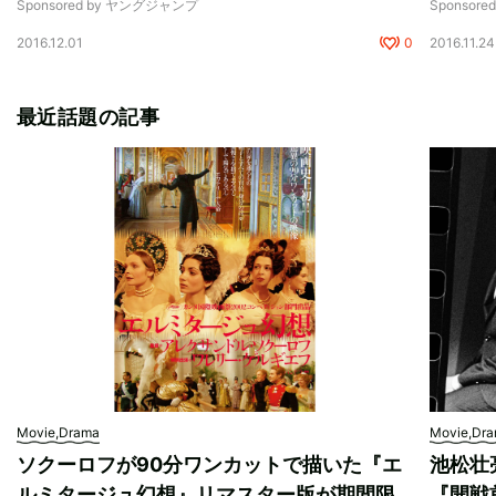
Sponsored by ヤングジャンプ
Sponsor
2016.12.01
0
2016.11.24
最近話題の記事
Movie,Drama
Movie,Dr
ソクーロフが90分ワンカットで描いた『エ
池松壮
ルミタージュ幻想』リマスター版が期間限
『開戦