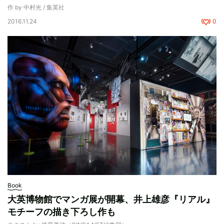
作 by 中村光 / 集英社
2016.11.24
0
Book
大英博物館でマンガ展が開幕、井上雄彦『リアル』
モチーフの描き下ろし作も