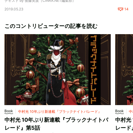
テキスト by 後藤美波（CINRA.NET編集部）
2019.05.23
14
このコントリビューターの記事を読む
Book
Book
中村光 10年ぶり新連載『ブラックナイトパレード』
中
中村光 10年ぶり新連載『ブラックナイトパ
中村光
レード』第5話
レード