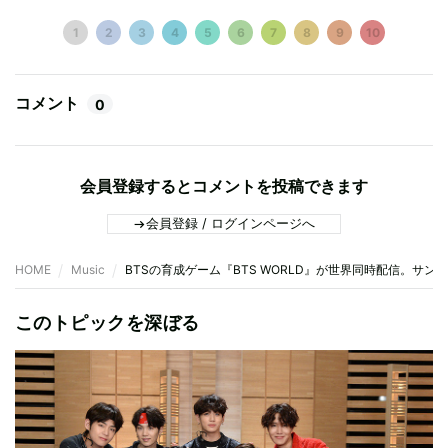
1
2
3
4
5
6
7
8
9
10
コメント
0
会員登録するとコメントを投稿できます
会員登録 / ログインページへ
HOME
Music
BTSの育成ゲーム『BTS WORLD』が世界同時配信。サ
このトピックを深ぼる