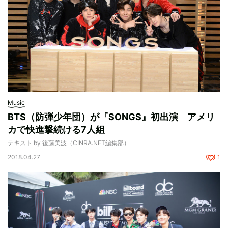
Music
BTS（防弾少年団）が『SONGS』初出演 アメリ
カで快進撃続ける7人組
テキスト by 後藤美波（CINRA.NET編集部）
2018.04.27
1