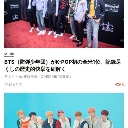
Music
BTS（防弾少年団）がK-POP初の全米1位。記録尽
くしの歴史的快挙を紐解く
テキスト by 後藤美波（CINRA.NET編集部）
2018.05.29
8