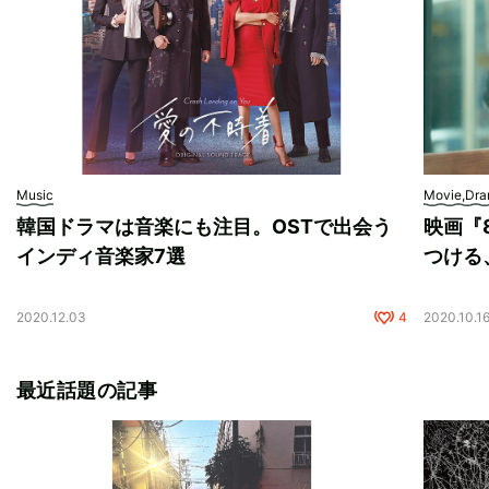
Music
Movie,Dr
韓国ドラマは音楽にも注目。OSTで出会う
映画『
インディ音楽家7選
つける
2020.12.03
4
2020.10.1
最近話題の記事