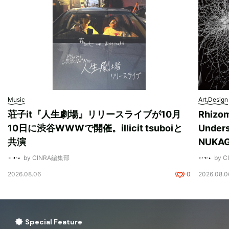
Music
Art,Design
荘子it『人生劇場』リリースライブが10月
Rhizo
10日に渋谷WWWで開催。illicit tsuboiと
Unde
共演
NUK
by CINRA編集部
by 
2026.08.06
0
2026.08.0
Special Feature