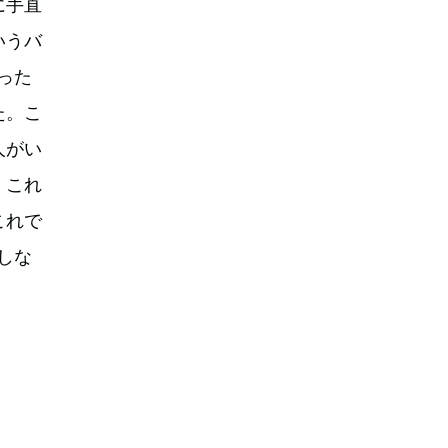
に手直
いうバ
った
た。こ
人がい
、これ
これで
しな