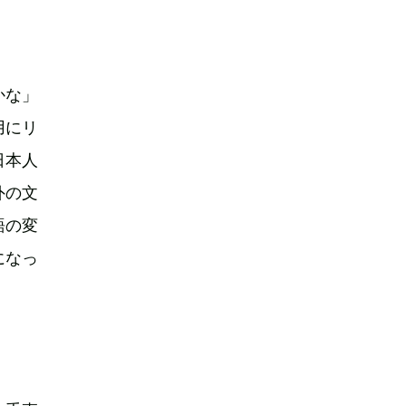
かな」
用にリ
日本人
外の文
語の変
になっ