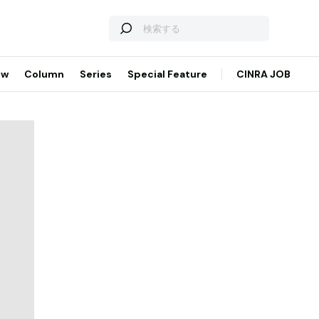
ew
Column
Series
Special Feature
CINRA JOB