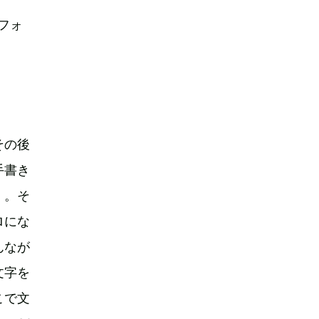
フォ
その後
手書き
）。そ
ロにな
んなが
文字を
こで文