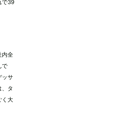
で39
社内全
んで
デッサ
は、タ
ごく大
。