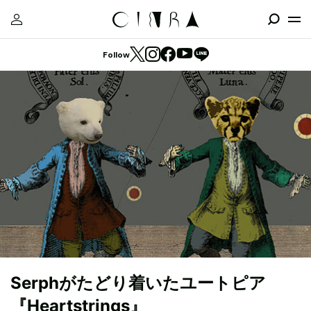
Follow
Serphがたどり着いたユートピア
『Heartstrings』