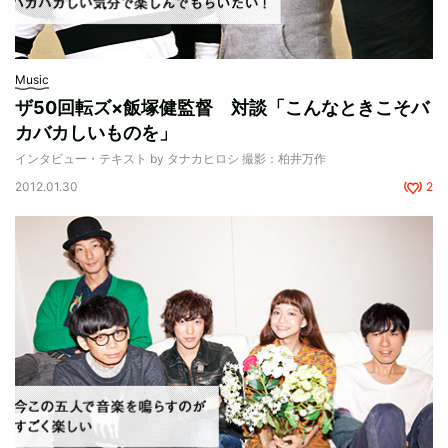
Music
ザ50回転ズ×飯塚健監督 対談「こんなときこそバ
カバカしいものを」
インタビュー・テキスト by タナカヒロシ 撮影：柏井万作
2012.01.30
2