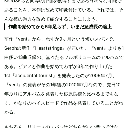
MOUSEらと同等の評価を獲得するであろう稀有な才能で
あることを、本作は改めて印象付けている。それでは、そ
んな彼の魅力を改めて紹介することにしよう。
作曲を始めてから5年足らず、いまだ急成長の途上
前作『vent』から、わずか9ヶ月という短いスパンで、
Serphの新作『Heartstrings』が届いた。『vent』よりも1
曲多い13曲収録の、堂々たるフルボリュームのアルバムで
ある。ピアノと作曲を始めてわずか3年で作り上げた
1st『accidental tourist』を発表したのが2009年7月、
『vent』の発表がその1年後の2010年7月なので、先日10
年ぶりにアルバムを発表した砂原良徳と比べるまでもな
く、かなりのハイスピードで作品を発表していることがわ
かる。
もちろん、リリースのスパンはどちらがいい悪いではな