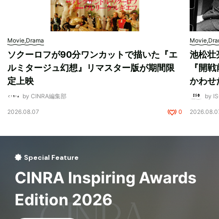
Movie,Drama
Movie,Dr
ソクーロフが90分ワンカットで描いた『エ
池松壮
ルミタージュ幻想』リマスター版が期間限
『開戦
定上映
かわせ
by CINRA編集部
by I
2026.08.07
0
2026.08.0
Special Feature
CINRA Inspiring Awards
Edition 2026