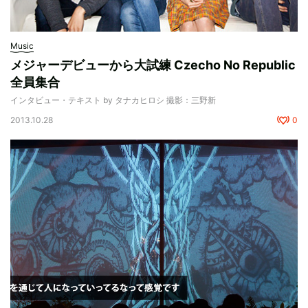
Music
メジャーデビューから大試練 Czecho No Republic
全員集合
インタビュー・テキスト by タナカヒロシ 撮影：三野新
2013.10.28
0