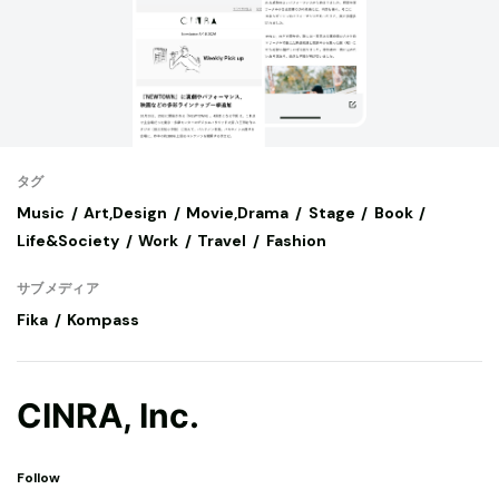
タグ
Music
Art,Design
Movie,Drama
Stage
Book
Life&Society
Work
Travel
Fashion
サブメディア
Fika
Kompass
CINRA, Inc.
Follow