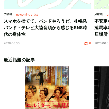
Music
Music
up coming artist
u
スマホを捨てて、バンドやろうぜ。札幌発
不安定
バンド・テレビ大陸音頭から感じるSNS時
涼馬率
代の身体性
居場所
2026.06.30
6
2026.06.0
最近話題の記事