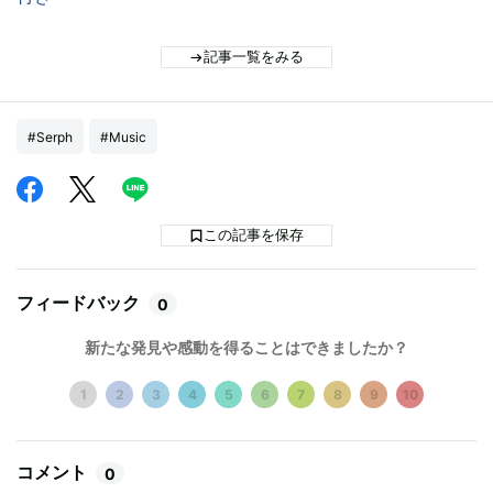
記事一覧をみる
#Serph
#Music
この記事を保存
フィードバック
0
新たな発見や感動を得ることはできましたか？
1
2
3
4
5
6
7
8
9
10
コメント
0