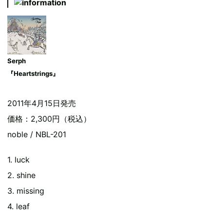
Serph
『Heartstrings』
2011年4月15日発売
価格：2,300円（税込）
noble / NBL-201
1. luck
2. shine
3. missing
4. leaf