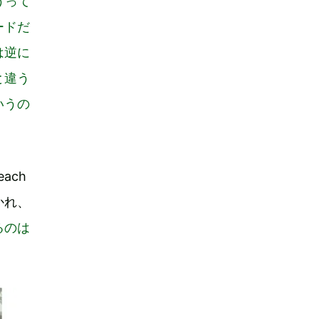
うって
ードだ
は逆に
と違う
いうの
ach
かれ、
るのは