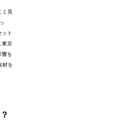
よく見
っ
セット
こ東京
影響を
の取材を
イ？