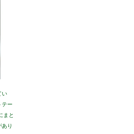
てい
トテー
にまと
があり