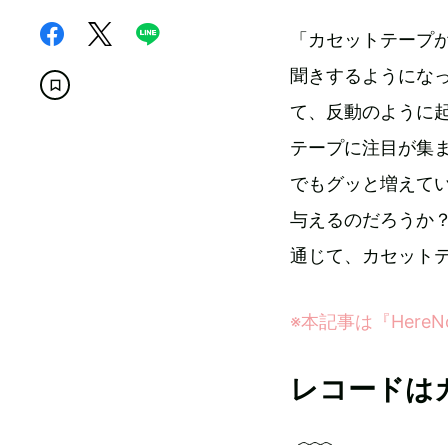
「カセットテープが
聞きするようにな
て、反動のように
テープに注目が集
でもグッと増えて
与えるのだろうか？ 『
通じて、カセット
※本記事は『Her
レコードは