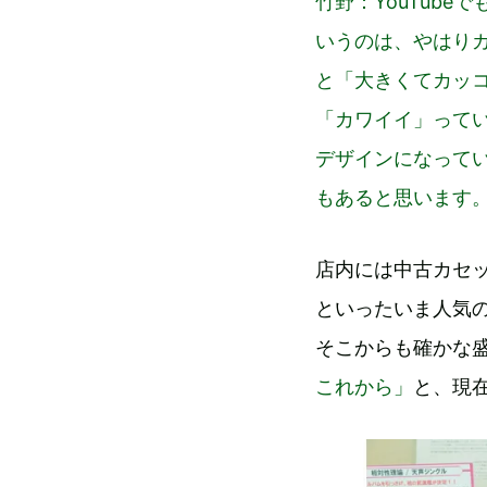
竹野：YouTub
いうのは、やはり
と「大きくてカッ
「カワイイ」って
デザインになって
もあると思います
店内には中古カセットの
といったいま人気
そこからも確かな
これから」
と、現