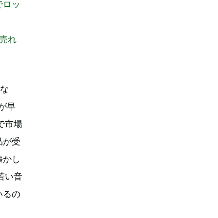
でロッ
。
け売れ
はな
が早
で市場
品が受
懐かし
若い音
いるの