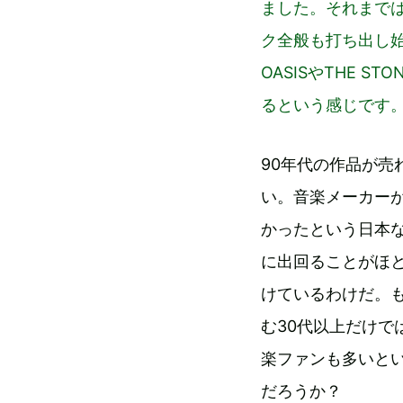
ました。それまで
ク全般も打ち出し
OASISやTHE S
るという感じです
90年代の作品が売
い。音楽メーカー
かったという日本
に出回ることがほ
けているわけだ。
む30代以上だけ
楽ファンも多いと
だろうか？