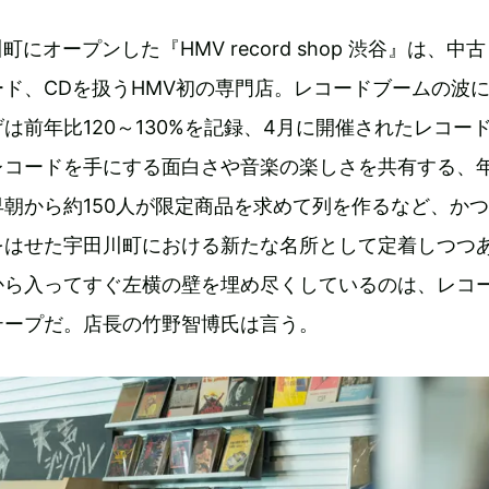
町にオープンした『HMV record shop 渋谷』は、中
ド、CDを扱うHMV初の専門店。レコードブームの波
は前年比120～130%を記録、4月に開催されたレコー
レコードを手にする面白さや音楽の楽しさを共有する、年
朝から約150人が限定商品を求めて列を作るなど、か
をはせた宇田川町における新たな名所として定着しつつ
から入ってすぐ左横の壁を埋め尽くしているのは、レコ
テープだ。店長の竹野智博氏は言う。