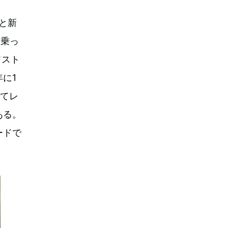
古と新
に乗っ
ドスト
に1
つてレ
ある。
ードで