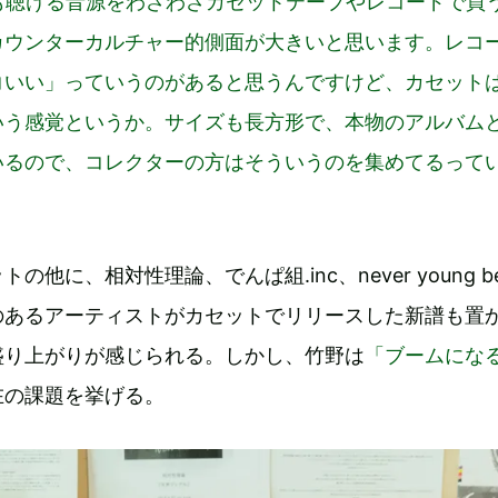
eでも聴ける音源をわざわざカセットテープやレコードで買
カウンターカルチャー的側面が大きいと思います。レコ
コいい」っていうのがあると思うんですけど、カセット
いう感覚というか。サイズも長方形で、本物のアルバム
いるので、コレクターの方はそういうのを集めてるって
。
他に、相対性理論、でんぱ組.inc、never young be
のあるアーティストがカセットでリリースした新譜も置
盛り上がりが感じられる。しかし、竹野は
「ブームにな
在の課題を挙げる。