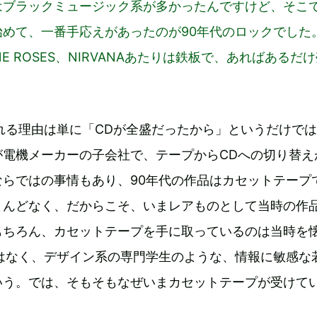
はブラックミュージック系が多かったんですけど、そこ
始めて、一番手応えがあったのが90年代のロックでした
TONE ROSES、NIRVANAあたりは鉄板で、あればあるだ
。
れる理由は単に「CDが全盛だったから」というだけで
が電機メーカーの子会社で、テープからCDへの切り替え
ならではの事情もあり、90年代の作品はカセットテープ
とんどなく、だからこそ、いまレアものとして当時の作
もちろん、カセットテープを手に取っているのは当時を
ではなく、デザイン系の専門学生のような、情報に敏感な
いう。では、そもそもなぜいまカセットテープが受けて