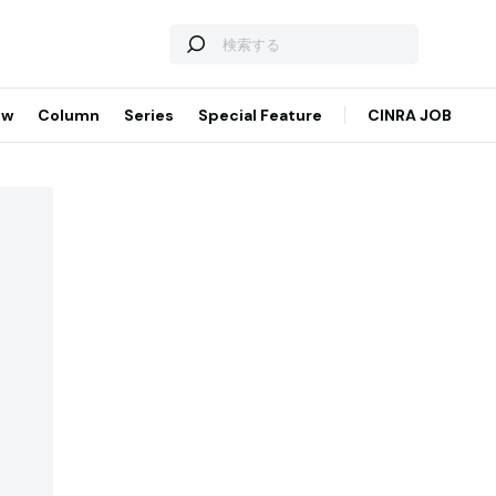
ew
Column
Series
Special Feature
CINRA JOB