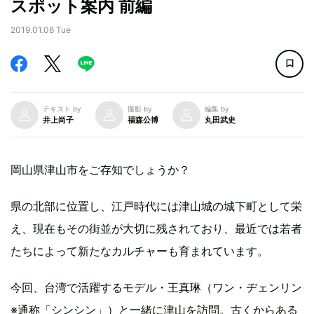
スポット案内 前編
2019.01.08 Tue
テキスト by
撮影 by
編集 by
井上尚子
福森公博
丸田武史
岡山県津山市をご存知でしょうか？
県の北部に位置し、江戸時代には津山城の城下町として栄
え、現在もその街並が大切に残されており、最近では若者
たちによって新たなカルチャーも育まれています。
今回、台湾で活躍するモデル・王真琳（ワン・ヂェンリン
※通称「シンシン」）と一緒に津山を訪問。古くからある