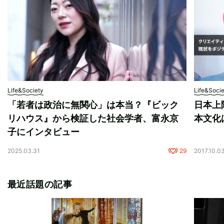
Life&Society
Life&Soci
「若者は政治に無関心」は本当？『ビック
日本上陸
リハウス』から検証した社会学者、富永京
本文化
子にインタビュー
2025.03.31
29
2017.10.0
最近話題の記事