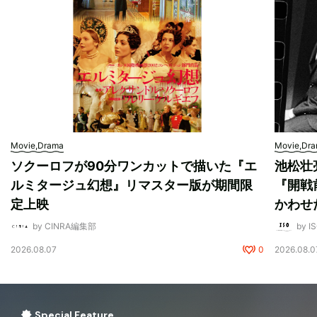
Movie,Drama
Movie,Dr
ソクーロフが90分ワンカットで描いた『エ
池松壮
ルミタージュ幻想』リマスター版が期間限
『開戦
定上映
かわせ
by CINRA編集部
by I
2026.08.07
0
2026.08.0
Special Feature