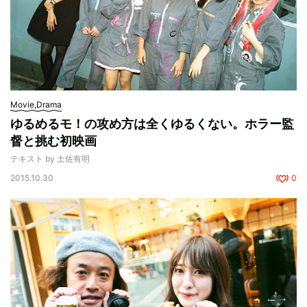
Movie,Drama
ゆるめるモ！の攻め方は全くゆるくない。ホラー監
督と挑む初映画
テキスト by 土佐有明
2015.10.30
0