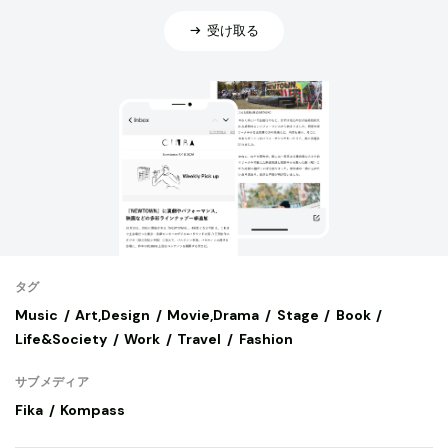
受け取る
タグ
Music
Art,Design
Movie,Drama
Stage
Book
Life&Society
Work
Travel
Fashion
サブメディア
Fika
Kompass