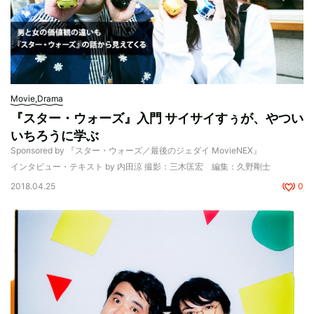
Movie,Drama
『スター・ウォーズ』入門 サイサイすぅが、やつい
いちろうに学ぶ
Sponsored by 『スター・ウォーズ／最後のジェダイ MovieNEX』
インタビュー・テキスト by 内田涼 撮影：三木匡宏 編集：久野剛士
2018.04.25
0