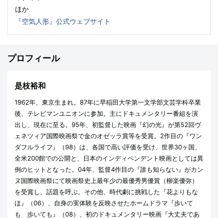
ほか
『空気人形』公式ウェブサイト
プロフィール
是枝裕和
1962年、東京生まれ。87年に早稲田大学第一文学部文芸学科卒業
後、テレビマンユニオンに参加。主にドキュメンタリー番組を演
出し、現在に至る。95年、初監督した映画『幻の光』が第52回ヴ
ェネツィア国際映画祭で金のオゼッラ賞等を受賞。2作目の『ワン
ダフルライフ』（98）は、各国で高い評価を受け、世界30ヶ国、
全米200館での公開と、日本のインディペンデント映画としては異
例のヒットとなった。04年、監督4作目の『誰も知らない』がカン
ヌ国際映画祭にて映画祭史上最年少の最優秀男優賞（柳楽優弥）
を受賞し、話題を呼ぶ。その他、時代劇に挑戦した『花よりもな
ほ』（06）、自身の実体験を反映させたホームドラマ『歩いて
も 歩いても』（08）、初のドキュメンタリー映画『大丈夫であ