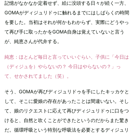
記憶がなかなか定着せず、絵に没頭する日々が続く一方、
GOMAがディジュリドゥに触れるまでにはしばらくの時間
を要した。当初はそれが何かもわからず、実際にどうやっ
て再び手に取ったかをGOMA自身は覚えていないと言う
が、純恵さんが代弁する。
純恵
：ほとんど毎日と言っていいぐらい、子供に「今日は
（ディジュを）やらないの？ 今日はやらないの？」っ
て、せかされてました（笑）。
そう、GOMAが再びディジュリドゥを手にしたキッカケと
して、そこに愛娘の存在があったことは間違いない。そし
て、娘のリクエストに応えて再びディジュリドゥに口をつ
けると、自然と吹くことができたというのだからまた驚き
だ。循環呼吸という特別な呼吸法を必要とするディジュリ