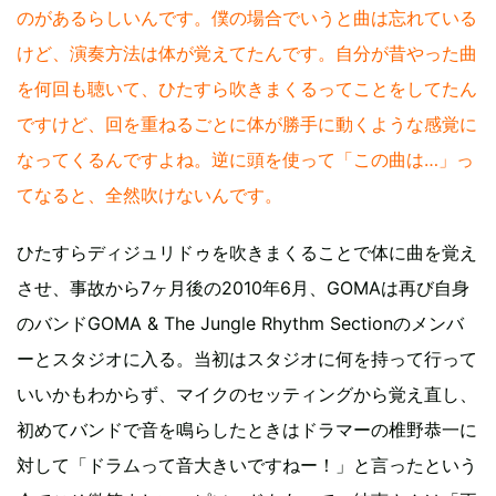
のがあるらしいんです。僕の場合でいうと曲は忘れている
けど、演奏方法は体が覚えてたんです。自分が昔やった曲
を何回も聴いて、ひたすら吹きまくるってことをしてたん
ですけど、回を重ねるごとに体が勝手に動くような感覚に
なってくるんですよね。逆に頭を使って「この曲は…」っ
てなると、全然吹けないんです。
ひたすらディジュリドゥを吹きまくることで体に曲を覚え
させ、事故から7ヶ月後の2010年6月、GOMAは再び自身
のバンドGOMA & The Jungle Rhythm Sectionのメンバ
ーとスタジオに入る。当初はスタジオに何を持って行って
いいかもわからず、マイクのセッティングから覚え直し、
初めてバンドで音を鳴らしたときはドラマーの椎野恭一に
対して「ドラムって音大きいですねー！」と言ったという