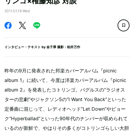
リンゴ×権藤知彦 対談
2011.01.19 Wed
インタビュー・テキスト by
金子厚
撮影：柏井万作
昨年の9月に発表された邦楽カバーアルバム『picnic
album 1』に続いて、今度は洋楽カバーアルバム『picnic
album 2』を発表したコトリンゴ。バグルスの“ラジオス
ターの悲劇”やジャクソン5の“I Want You Back”といった
定番曲に混じって、レディオヘッド“Let Down”やビョー
ク“Hyperballad”といった90年代のナンバーが収められて
いるのが新鮮で、やはりその多くがコトリンゴらしい大胆