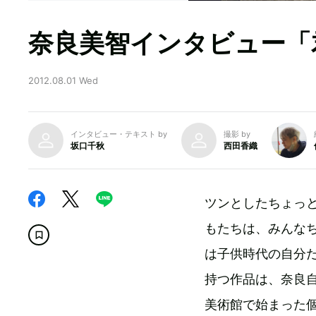
奈良美智インタビュー「
2012.08.01 Wed
インタビュー・テキスト by
撮影 by
坂口千秋
西田香織
ツンとしたちょっ
もたちは、みんな
は子供時代の自分
持つ作品は、奈良自
美術館で始まった個