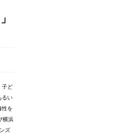
る」
く子ど
あるい
遍性を
び横浜
ンズ