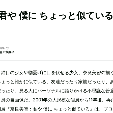
君や 僕に ちょっと似てい
編集 by
佐々木鋼平
と猫目の少女や物憂げに目を伏せる少女。奈良美智の描
ちょっと誰かに似ている。友達だったり家族だったり、
だったり。見る人にパーソナルに語りかける不思議な普
身の自画像だ。2001年の大規模な個展から11年後、再
展『奈良美智：君や 僕に ちょっと似ている』は、ブロ