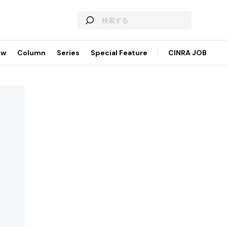
ew
Column
Series
Special Feature
CINRA JOB