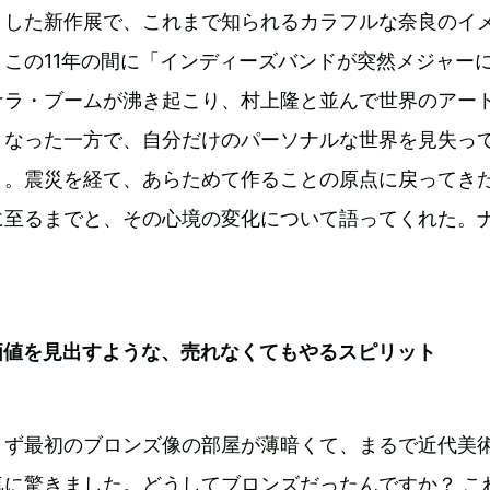
とした新作展で、これまで知られるカラフルな奈良のイ
この11年の間に「インディーズバンドが突然メジャー
ナラ・ブームが沸き起こり、村上隆と並んで世界のアー
となった一方で、自分だけのパーソナルな世界を見失っ
う。震災を経て、あらためて作ることの原点に戻ってき
に至るまでと、その心境の変化について語ってくれた。
価値を見出すような、売れなくてもやるスピリット
まず最初のブロンズ像の部屋が薄暗くて、まるで近代美
気に驚きました。どうしてブロンズだったんですか？ こ