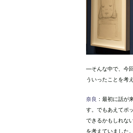
―そんな中で、今回
ういったことを考
奈良
：最初に話が
す。でもあえてポ
できるかもしれないと
を考えていました