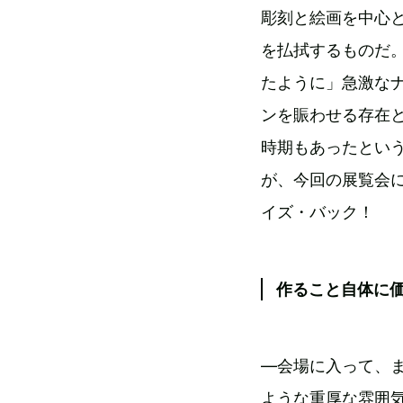
彫刻と絵画を中心
を払拭するものだ。
たように」急激な
ンを賑わせる存在
時期もあったとい
が、今回の展覧会
イズ・バック！
作ること自体に
―会場に入って、
ような重厚な雰囲