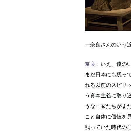
―奈良さんのいう
奈良
：いえ、僕の
まだ日本にも残っ
れる以前のスピリ
う資本主義に取り
うな画家たちがま
こと自体に価値を
残っていた時代の