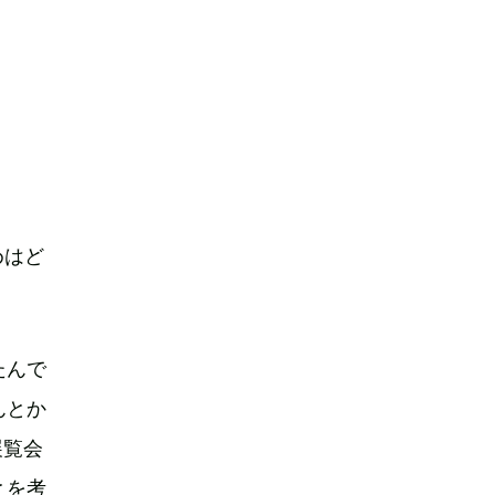
めはど
たんで
んとか
展覧会
とを考