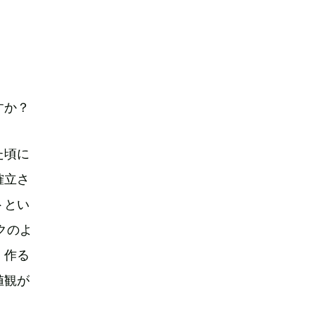
すか？
た頃に
確立さ
トとい
クのよ
。作る
値観が