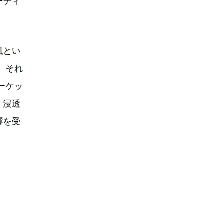
ーティ
。
風とい
、それ
ーケッ
く浸透
響を受