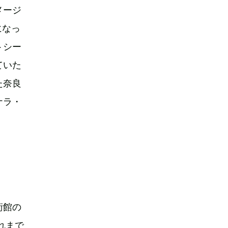
メージ
になっ
トシー
ていた
た奈良
ナラ・
術館の
れまで