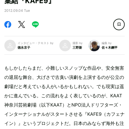
集結『KAFE9』
2012.09.04 Tue
インタビュー・テキスト by
撮影 by
編集 by
徳永京子
三野新
佐々木鋼平
もしかしたらまだ、小難しいスノッブな作品や、安全無害
の退屈な舞台、大げさで古臭い演劇を上演するのが公立の
劇場だと考えている人がいるかもしれない。でも現実は遥
かに進んでいる。この流れをよく表しているのが、KAAT
神奈川芸術劇場（以下KAAT）とNPO法人ドリフターズ・
インターナショナルがスタートさせる『KAFE9（カフェナ
イン）』というプロジェクトだ。日本のみならず海外も注