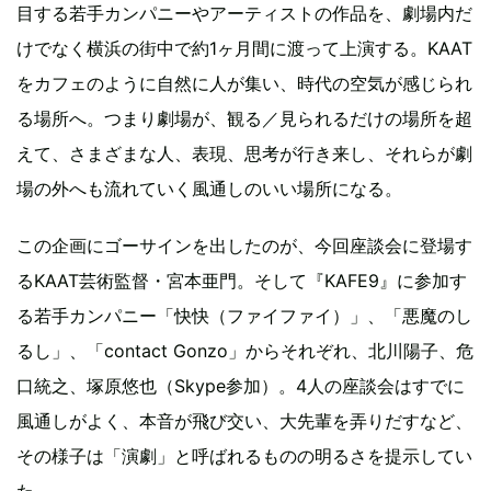
目する若手カンパニーやアーティストの作品を、劇場内だ
けでなく横浜の街中で約1ヶ月間に渡って上演する。KAAT
をカフェのように自然に人が集い、時代の空気が感じられ
る場所へ。つまり劇場が、観る／見られるだけの場所を超
えて、さまざまな人、表現、思考が行き来し、それらが劇
場の外へも流れていく風通しのいい場所になる。
この企画にゴーサインを出したのが、今回座談会に登場す
るKAAT芸術監督・宮本亜門。そして『KAFE9』に参加す
る若手カンパニー「快快（ファイファイ）」、「悪魔のし
るし」、「contact Gonzo」からそれぞれ、北川陽子、危
口統之、塚原悠也（Skype参加）。4人の座談会はすでに
風通しがよく、本音が飛び交い、大先輩を弄りだすなど、
その様子は「演劇」と呼ばれるものの明るさを提示してい
た。