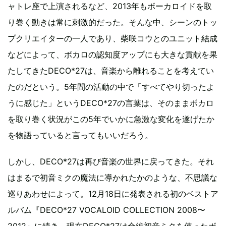
ャトレ座で上演されるなど、2013年もボーカロイドを取
り巻く動きは常に刺激的だった。そんな中、シーンのトッ
プクリエイターの一人であり、柴咲コウとのユニット結成
などによって、ボカロの認知度アップにも大きな貢献を果
たしてきたDECO*27は、音楽から離れることを考えてい
たのだという。5年間の活動の中で「すべてやり切ったよ
うに感じた」というDECO*27の言葉は、そのままボカロ
を取り巻く状況がこの5年でいかに急激な変化を遂げたか
を物語っていると言ってもいいだろう。
しかし、DECO*27は再び音楽の世界に戻ってきた。それ
はまるで初音ミクの魔法に導かれたかのような、不思議な
巡りあわせによって。12月18日に発表される初のベストア
ルバム『DECO*27 VOCALOID COLLECTION 2008〜
2012』に続き、現在DECO*27は全編初音ミクを使ったボ