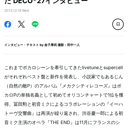
た DECO*27インタビュー
2013.12.18 Wed
インタビュー・テキスト by
金子厚武
撮影：田中一人
これまでボカロシーンを牽引してきたlivetuneとsupercell
がそれぞれベスト盤と新作を発表し、小説家でもあるじん
（自然の敵P）のアルバム『メカクシティレコーズ』はボ
カロPの単独名義として初めてオリコンチャートで1位を獲
得。冨田勲と初音ミクによるコラボレーションの『イーハ
トーヴ交響曲』は再演が繰り返され、渋谷慶一郎による初
音ミク主演のオペラ『THE END』は11月にフランスのシ