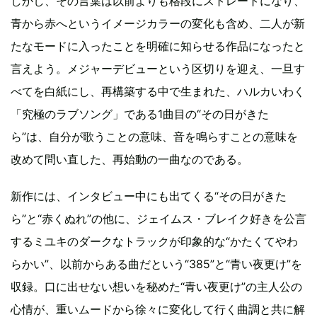
しかし、その言葉は以前よりも格段にストレートになり、
青から赤へというイメージカラーの変化も含め、二人が新
たなモードに入ったことを明確に知らせる作品になったと
言えよう。メジャーデビューという区切りを迎え、一旦す
べてを白紙にし、再構築する中で生まれた、ハルカいわく
「究極のラブソング」である1曲目の“その日がきた
ら”は、自分が歌うことの意味、音を鳴らすことの意味を
改めて問い直した、再始動の一曲なのである。
新作には、インタビュー中にも出てくる“その日がきた
ら”と“赤くぬれ”の他に、ジェイムス・ブレイク好きを公言
するミユキのダークなトラックが印象的な“かたくてやわ
らかい”、以前からある曲だという“385”と“青い夜更け”を
収録。口に出せない想いを秘めた“青い夜更け”の主人公の
心情が、重いムードから徐々に変化して行く曲調と共に解