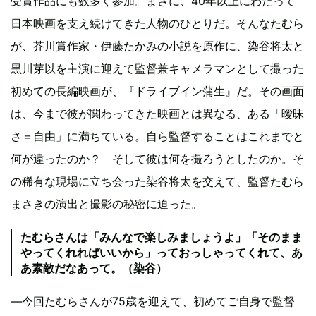
受賞作品にも数多く参加。まさに、40年以上にわたって
日本映画を支え続けてきた人物のひとりだ。そんなたむら
が、芥川賞作家・伊藤たかみの小説を原作に、染谷将太と
黒川芽以を主演に迎えて監督兼キャメラマンとして撮った
初めての長編映画が、『ドライブイン蒲生』だ。その画面
は、今まで彼が関わってきた映画とは異なる、ある「曖昧
さ＝自由」に満ちている。自ら監督することはこれまでと
何が違ったのか？ そして彼は何を撮ろうとしたのか。そ
の稀有な現場に立ち会った染谷将太を交えて、監督たむら
まさきの演出と撮影の秘密に迫った。
たむらさんは「みんなで楽しみましょうよ」「そのまま
やってくれればいいから」っておっしゃってくれて、あ
あ素敵だなあって。（染谷）
―今回たむらさんが75歳を迎えて、初めてご自身で監督