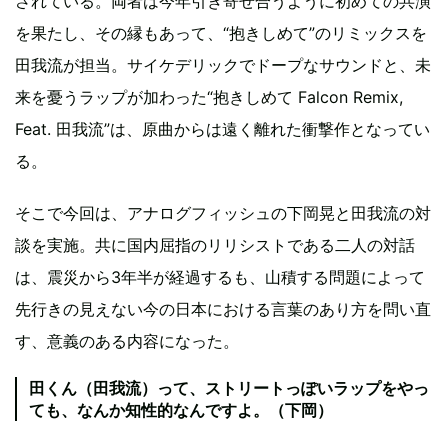
されている。両者は今年引き寄せ合うように初めての共演
を果たし、その縁もあって、“抱きしめて”のリミックスを
田我流が担当。サイケデリックでドープなサウンドと、未
来を憂うラップが加わった“抱きしめて Falcon Remix,
Feat. 田我流”は、原曲からは遠く離れた衝撃作となってい
る。
そこで今回は、アナログフィッシュの下岡晃と田我流の対
談を実施。共に国内屈指のリリシストである二人の対話
は、震災から3年半が経過するも、山積する問題によって
先行きの見えない今の日本における言葉のあり方を問い直
す、意義のある内容になった。
田くん（田我流）って、ストリートっぽいラップをやっ
ても、なんか知性的なんですよ。（下岡）