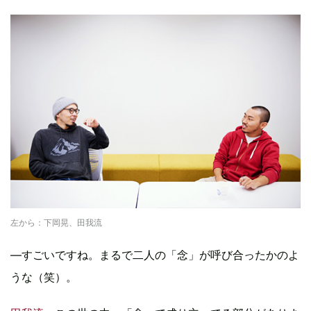
左から：下岡晃、田我流
―すごいですね。まるで二人の「念」が呼び合ったかのよ
うな（笑）。