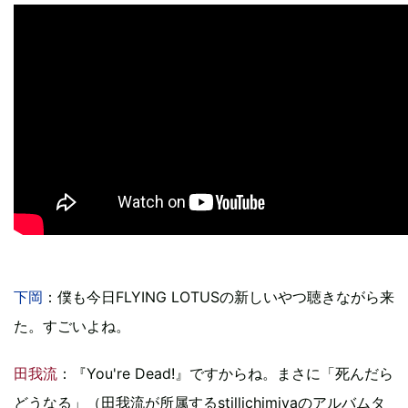
下岡
：僕も今日FLYING LOTUSの新しいやつ聴きながら来
た。すごいよね。
田我流
：『You're Dead!』ですからね。まさに「死んだら
どうなる」（田我流が所属するstillichimiyaのアルバムタ