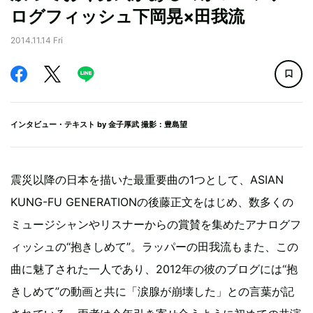
ログフィッシュ下岡晃×田我流
2014.11.14 Fri
インタビュー・テキスト by
金子厚武
撮影：豊島望
震災以降の日本を描いた最重要曲の1つとして、ASIAN
KUNG-FU GENERATIONの後藤正文をはじめ、数多くの
ミュージシャンやリスナーからの賞賛を集めたアナログフ
ィッシュの“抱きしめて”。ラッパーの田我流もまた、この
曲に魅了された一人であり、2012年の彼のブログには“抱
きしめて”の動画と共に「涙腺が崩壊した」との言葉が記