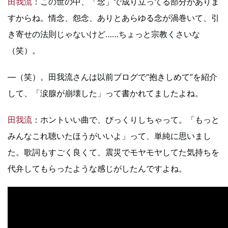
田我流
：この世の中、「念」で成り立ってる部分がありま
すからね。情念、怨念、ありとあらゆる念が渦巻いて、引
き寄せの法則じゃないけど……ちょっと宗教くさいな
（笑）。
―（笑）。田我流さんは以前ブログで“抱きしめて”を紹介
して、「涙腺が崩壊した」って書かれてましたよね。
田我流
：ホントいい曲で、びっくりしちゃって。「もっと
みんなこれ聴いたほうがいいよ」って、単純に思いまし
た。歌詞もすごく良くて、震災でモヤモヤしてた気持ちを
代弁してもらったような感じがしたんですよね。