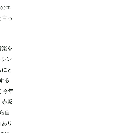
』のエ
と言っ
音楽を
をシン
らにと
する
く今年
、赤坂
彼ら自
山あり