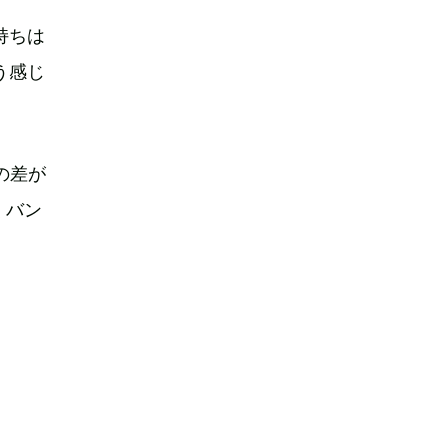
持ちは
う感じ
の差が
くバン