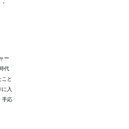
）。
ャー
ズ時代
たこと
作に入
、手応