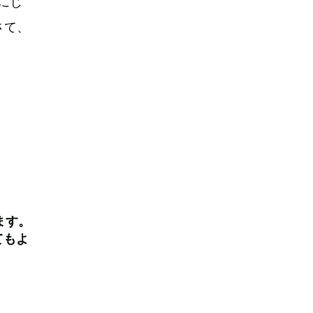
にじ
さて、
ます。
てもよ