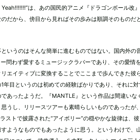
Yeah!!!!!!!”は、あの国民的アニメ『ドラゴンボール改
なのだから、傍目から見ればその歩みは順調そのものだ
事というのはそんな簡単に進むものではない。国内外の
ディー問わず愛するミュージックラバーであり、その愛情
クリエイティブに変換することでここまで歩んできた彼
の1年目というのは初めての経験ばかりであり、それに対
であったようだ。『MANTLE』という作品は間違いな
と思うし、リリースツアーも素晴らしいものであったが
ールラストで披露された“アイボリー”の穏やかな旋律は、
癒すようなものでもあったように思う。というわけで、