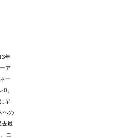
13年
ーア
ミネー
ン0』
に早
スへの
過去最
て、ニ