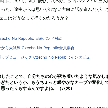
1年目について、武井優心、八木類、タカハシマイの三人
らった。途中からは思いがけない方向に話が進んだが、
チェコはどうなって行くのだろうか？
Czecho No Republic 日豪バンド対談
大試練 Czecho No Republic全員集合
プミュージック Czecho No Republicインタビュー
を出したことで、自分たちの心が落ち着いたような気がし
過ぎたというか、もうちょっと緩やかなカーブで変化し
て思ったりもするんですよね。（八木）