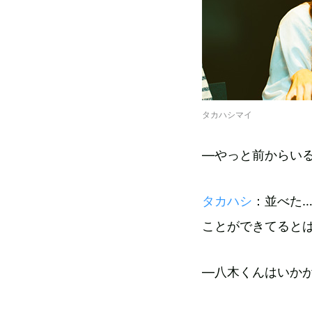
タカハシマイ
―やっと前からい
タカハシ
：並べた
ことができてると
―八木くんはいか