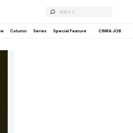
ew
Column
Series
Special Feature
CINRA JOB