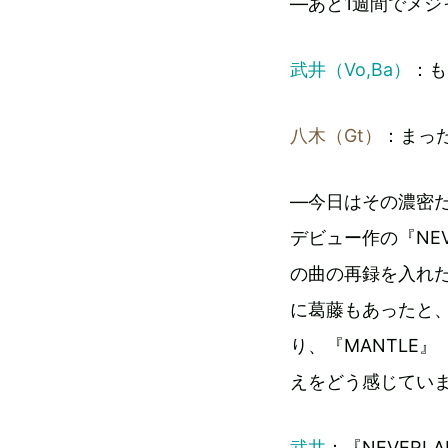
―あと1週間でメジ
武井（Vo,Ba）
：も
八木（Gt）
：まっ
―今日はその濃密
デビュー作の『NEV
の曲の再録を入れ
に葛藤もあったと
り、『MANTLE
えをどう感じてい
武井
：『NEVER