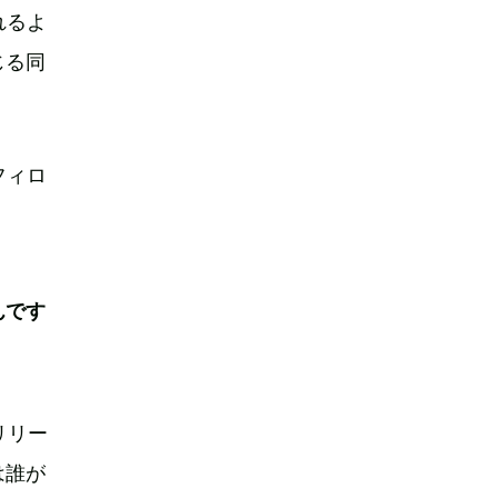
れるよ
じる同
フィロ
んです
のリリー
は誰が