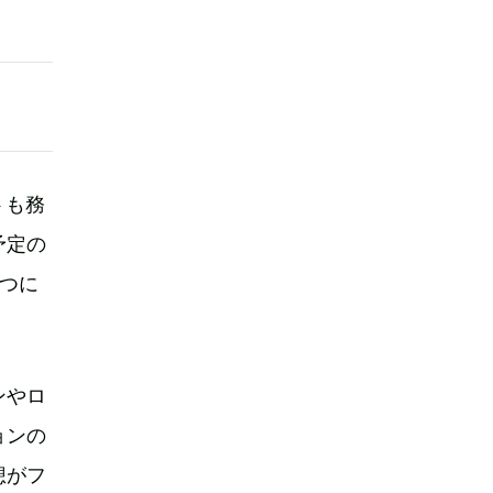
トも務
予定の
つに
ンやロ
ョンの
想がフ