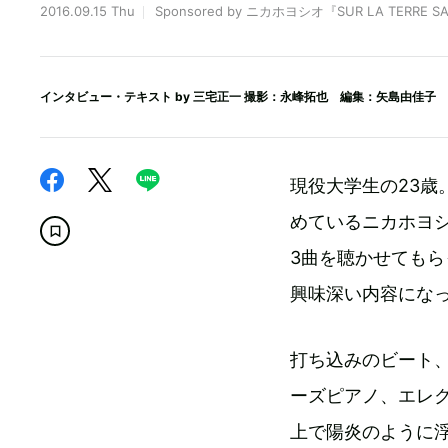
2016.09.15 Thu
Sponsored by ニカホヨシオ『SUR LA TERRE SA
インタビュー・テキスト by
三宅正一
撮影：永峰拓也 編集：矢島由佳子
現役大学生の23歳。
めているニカホヨ
3曲を聴かせても
興味深い内容にな
打ち込みのビート
ーズピアノ、エレ
上で陽炎のように