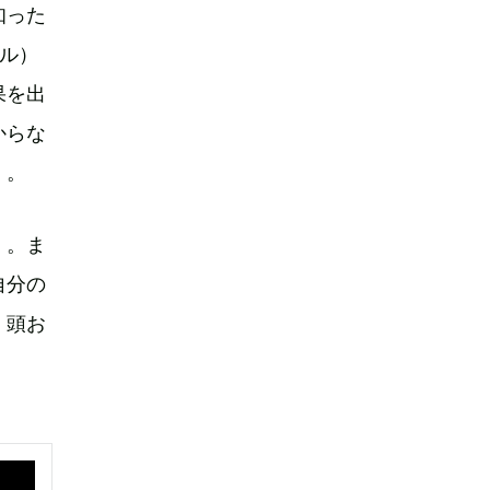
知った
カル）
果を出
からな
）。
）。ま
自分の
、頭お