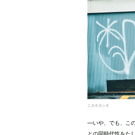
ニカホヨシオ
―いや、でも、こ
との同時代性をた