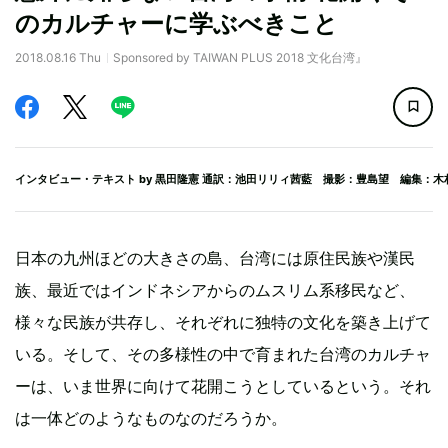
のカルチャーに学ぶべきこと
2018.08.16 Thu
Sponsored by TAIWAN PLUS 2018 文化台湾』
インタビュー・テキスト by
黒田隆憲
通訳：池田リリィ茜藍 撮影：豊島望 編集：木
日本の九州ほどの大きさの島、台湾には原住民族や漢民
族、最近ではインドネシアからのムスリム系移民など、
様々な民族が共存し、それぞれに独特の文化を築き上げて
いる。そして、その多様性の中で育まれた台湾のカルチャ
ーは、いま世界に向けて花開こうとしているという。それ
は一体どのようなものなのだろうか。