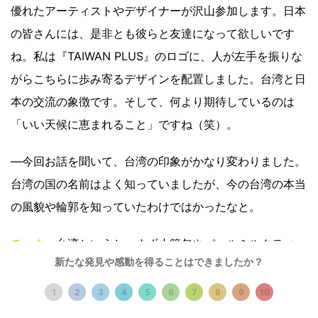
優れたアーティストやデザイナーが沢山参加します。日本
の皆さんには、是非とも彼らと友達になって欲しいです
ね。私は『TAIWAN PLUS』のロゴに、人が左手を振りな
がらこちらに歩み寄るデザインを配置しました。台湾と日
本の交流の象徴です。そして、何より期待しているのは
「いい天候に恵まれること」ですね（笑）。
—今回お話を聞いて、台湾の印象がかなり変わりました。
台湾の国の名前はよく知っていましたが、今の台湾の本当
の風貌や輪郭を知っていたわけではかったなと。
チョウ
：台湾というと、まず小籠包やパールミルクティー
新たな発見や感動を得ることはできましたか？
を連想するかと思います（笑）。でも、今回の『TAIWAN
PLUS』では、まさに今活躍しているアーティストやデザ
1
2
3
4
5
6
7
8
9
10
イナーを沢山紹介します。台湾発の素晴らしい音楽やデザ