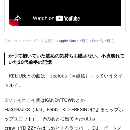
BIM“Jealous feat. KEIJU”を聴く（
Apple Musicで聴く
/
Spotifyで聴く
）
かつて抱いていた嫉妬の気持ちも隠さない。不貞腐れて
いた20代前半の記憶
―KEIJU氏との曲は「Jealous（＝嫉妬）」っていうタイ
トルで。
BIM
：それこそ昔はKANDYTOWNとか
Fla$hBackS（JJJ、Febb、KID FRESINOによるヒップホ
ップユニット）、そのあとに出てきたkiLLa
crew（YDIZZYをはじめとするラッパー、DJ、ビートメ