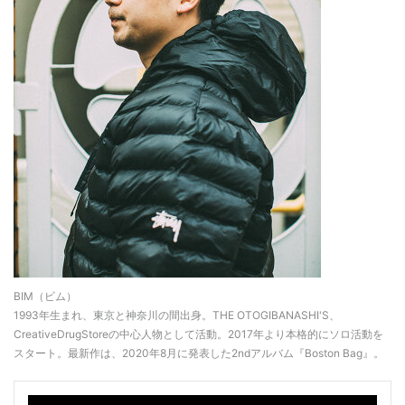
BIM（ビム）
1993年生まれ、東京と神奈川の間出身。THE OTOGIBANASHI'S、
CreativeDrugStoreの中心人物として活動。2017年より本格的にソロ活動を
スタート。最新作は、2020年8月に発表した2ndアルバム『Boston Bag』。