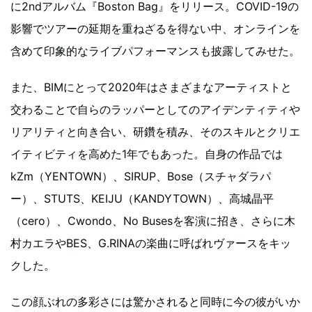
に2ndアルバム『Boston Bag』をリリース。COVID-19の
影響でツアーの延期を重ねざるを得ない中、オンラインを
含めて印象的なライブパフォーマンスも披露してみせた。
また、BIMにとって2020年はさまざまなアーティストと
交わることで自らのラッパーとしてのアイデンティティや
リアリティと向き合い、研鑽を積み、そのスキルとクリエ
イティビティを高めた1年でもあった。自身の作品では
kZm（YENTOWN）、SIRUP、Bose（スチャダラパ
ー）、STUTS、KEIJU（KANDYTOWN）、高城晶平
（cero）、Cwondo、No Busesを客演に招き、さらに木
村カエラやBES、G.RINAの楽曲に呼ばれヴァースをキッ
クした。
この顔ぶれの多彩さには驚かされると同時に今の彼がいか