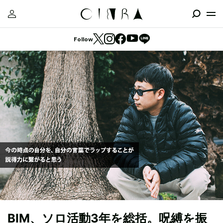
Follow
BIM、ソロ活動3年を総括。呪縛を振