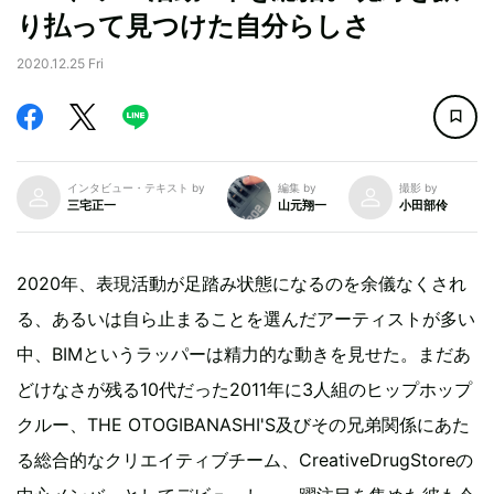
り払って見つけた自分らしさ
2020.12.25 Fri
インタビュー・テキスト by
編集 by
撮影 by
三宅正一
山元翔一
小田部伶
2020年、表現活動が足踏み状態になるのを余儀なくされ
る、あるいは自ら止まることを選んだアーティストが多い
中、BIMというラッパーは精力的な動きを見せた。まだあ
どけなさが残る10代だった2011年に3人組のヒップホップ
クルー、THE OTOGIBANASHI'S及びその兄弟関係にあた
る総合的なクリエイティブチーム、CreativeDrugStoreの