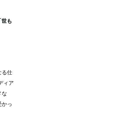
「世も
なる仕
ディア
メな
受かっ