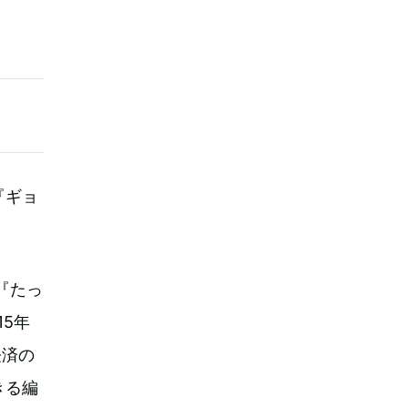
『ギョ
『たっ
15年
経済の
きる編