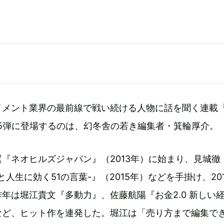
イメント業界の最前線で戦い続ける人物に話を聞く連載
5弾に登場するのは、幻冬舎の若き編集者・箕輪厚介。
『ネオヒルズジャパン』（2013年）に始まり、見城徹
人生に効く51の言葉-』（2015年）などを手掛け、20
年は堀江貴文『多動力』、佐藤航陽『お金2.0 新しい
など、ヒット作を連発した。堀江は「売り方まで編集で