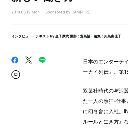
2018.03.19 Mon
Sponsored by CAMPFIRE
インタビュー・テキスト by
金子厚武
撮影：豊島望 編集：矢島由佳子
日本のエンターテ
ーカイ列伝』。第1
双葉社時代の与沢翼
た一人の熱狂-仕事と
に幻冬舎に入社。昨
ルールと生き方』