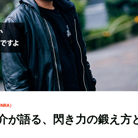
NRA）
介が語る、閃き力の鍛え方