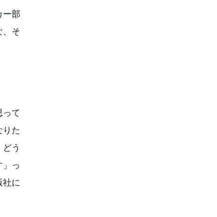
カー部
な、そ
思って
なりた
、どう
す」っ
版社に