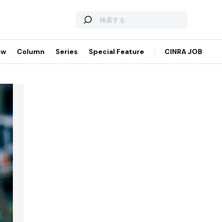
ew
Column
Series
Special Feature
CINRA JOB