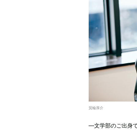
箕輪厚介
—文学部のご出身