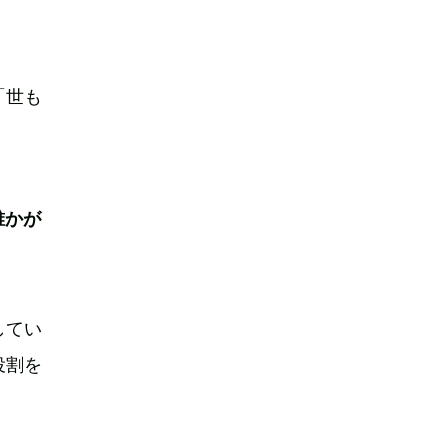
「世も
誰かが
してい
役割を