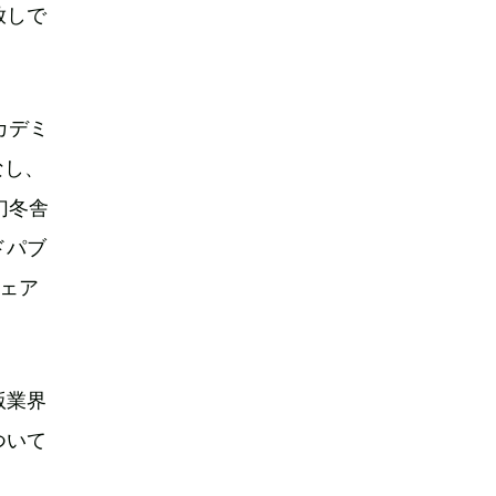
放しで
カデミ
なし、
幻冬舎
ドパブ
チェア
版業界
ついて