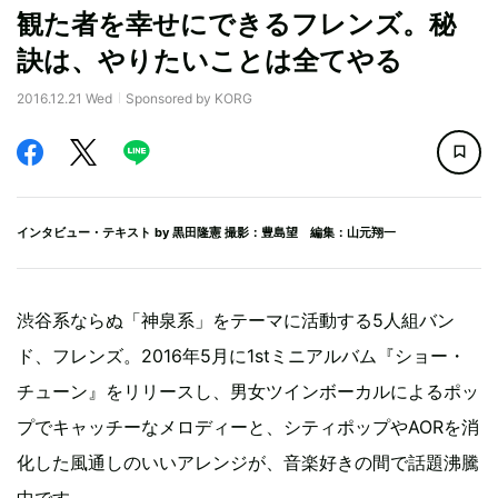
観た者を幸せにできるフレンズ。秘
訣は、やりたいことは全てやる
2016.12.21 Wed
Sponsored by KORG
インタビュー・テキスト by
黒田隆憲
撮影：豊島望 編集：山元翔一
渋谷系ならぬ「神泉系」をテーマに活動する5人組バン
ド、フレンズ。2016年5月に1stミニアルバム『ショー・
チューン』をリリースし、男女ツインボーカルによるポッ
プでキャッチーなメロディーと、シティポップやAORを消
化した風通しのいいアレンジが、音楽好きの間で話題沸騰
中です。