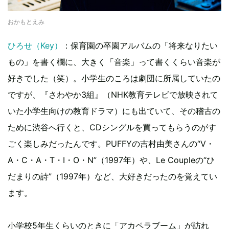
おかもとえみ
ひろせ（Key）
：保育園の卒園アルバムの「将来なりたい
もの」を書く欄に、大きく「音楽」って書くくらい音楽が
好きでした（笑）。小学生のころは劇団に所属していたの
ですが、『さわやか3組』（NHK教育テレビで放映されて
いた小学生向けの教育ドラマ）にも出ていて、その稽古の
ために渋谷へ行くと、CDシングルを買ってもらうのがす
ごく楽しみだったんです。PUFFYの吉村由美さんの“V・
A・C・A・T・I・O・N”（1997年）や、Le Coupleの“ひ
だまりの詩”（1997年）など、大好きだったのを覚えてい
ます。
小学校5年生くらいのときに「アカペラブーム」が訪れ