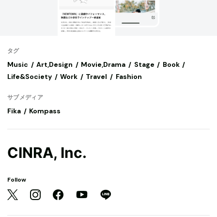
タグ
Music
Art,Design
Movie,Drama
Stage
Book
Life&Society
Work
Travel
Fashion
サブメディア
Fika
Kompass
CINRA, Inc.
Follow