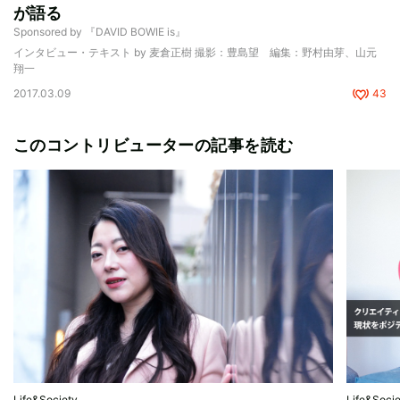
が語る
Sponsored by 『DAVID BOWIE is』
インタビュー・テキスト by 麦倉正樹 撮影：豊島望 編集：野村由芽、山元
翔一
2017.03.09
43
このコントリビューターの記事を読む
Life&Society
Life&Soci