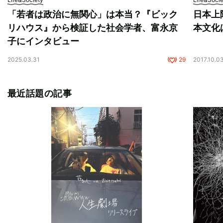
「若者は政治に無関心」は本当？『ビック
日本上陸
リハウス』から検証した社会学者、富永京
本文化
子にインタビュー
2025.03.31
29
2017.10.0
最近話題の記事