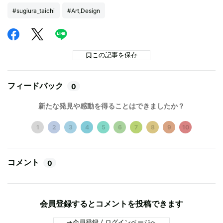
#sugiura_taichi
#Art,Design
この記事を保存
フィードバック
0
新たな発見や感動を得ることはできましたか？
1
2
3
4
5
6
7
8
9
10
コメント
0
会員登録するとコメントを投稿できます
会員登録 / ログインページへ