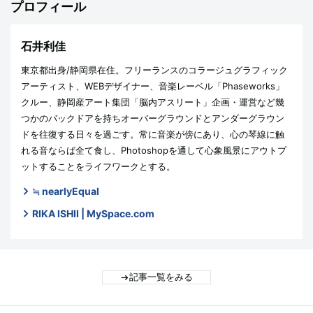
プロフィール
石井利佳
東京都出身/静岡県在住。フリーランスのコラージュグラフィック
アーティスト、WEBデザイナー、音楽レーベル「Phaseworks」
クルー、静岡産アート集団「脳内アスリート」企画・運営など幾
つかのバックドアを持ちオーバーグラウンドとアンダーグラウン
ドを往復する日々を過ごす。常に音楽が傍にあり、心の琴線に触
れる音ならば全て食し、Photoshopを通して心象風景にアウトプ
ットすることをライフワークとする。
≒ nearlyEqual
RIKA ISHII | MySpace.com
記事一覧をみる