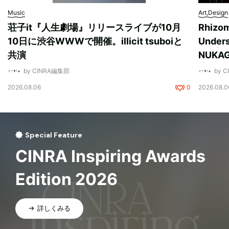
Music
Art,Design
荘子it『人生劇場』リリースライブが10月
Rhizo
10日に渋谷WWWで開催。illicit tsuboiと
Unde
共演
NUK
by CINRA編集部
by 
2026.08.06
0
2026.08.0
Special Feature
CINRA Inspiring Awards
Edition 2026
詳しくみる