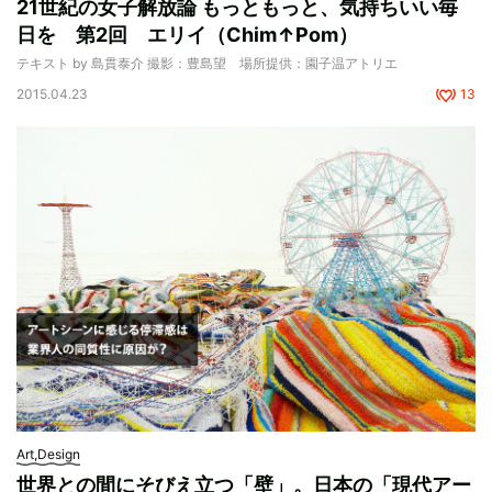
21世紀の女子解放論 もっともっと、気持ちいい毎
日を 第2回 エリイ（Chim↑Pom）
テキスト by 島貫泰介 撮影：豊島望 場所提供：園子温アトリエ
2015.04.23
13
Art,Design
世界との間にそびえ立つ「壁」。日本の「現代アー