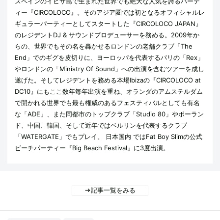
スペインのイビサ島で生まれた世界でも絶大な人気を誇るパーテ
ィー『CIRCOLOCO』。そのアジア圏では初となるオフィシャルレ
ギュラーパーティーとしてスタートした『CIRCOLOCO JAPAN』
のレジデントDJ & サウンドプロデューサーを務める。2009年か
らの、世界でもその名を轟かせるロンドンの老舗クラブ「The
End」でのギグを皮切りに、ヨーロッパを代表するパリの「Rex」
やロンドンの「Ministry Of Sound」への出演を含むツアーを成し
遂げた。そしてレジデントを務める本場Ibizaの『CIRCOLOCO at
DC10』にもここ数年毎年出演を重ね、オランダのアムステルダム
で開かれる世界でも最も権威のあるフェスティバルとしても有名
な「ADE」、また同都市のトップクラブ「Studio 80」やポーラン
ド、中国、韓国、そして近年ではベルリンを代表するクラブ
「WATERGATE」でもプレイ。 日本国内 ではFat Boy Slimの公式
ビーチパーティー『Big Beach Festival』に3度出演。
記事一覧をみる