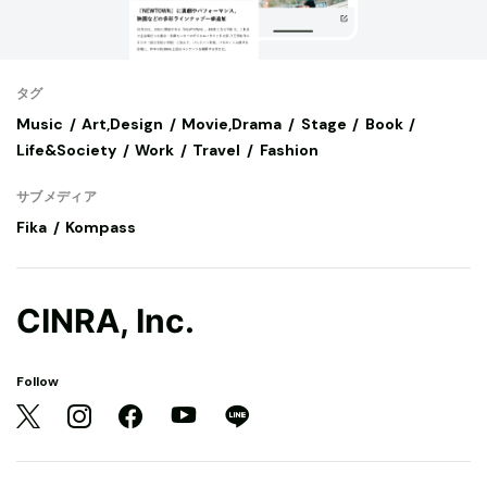
タグ
Music
Art,Design
Movie,Drama
Stage
Book
Life&Society
Work
Travel
Fashion
サブメディア
Fika
Kompass
CINRA, Inc.
Follow