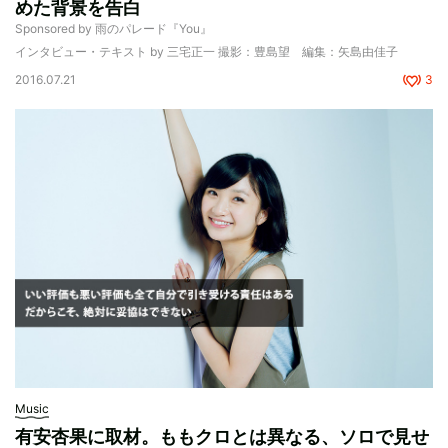
めた背景を告白
Sponsored by 雨のパレード『You』
インタビュー・テキスト by 三宅正一 撮影：豊島望 編集：矢島由佳子
2016.07.21
3
Music
有安杏果に取材。ももクロとは異なる、ソロで見せ