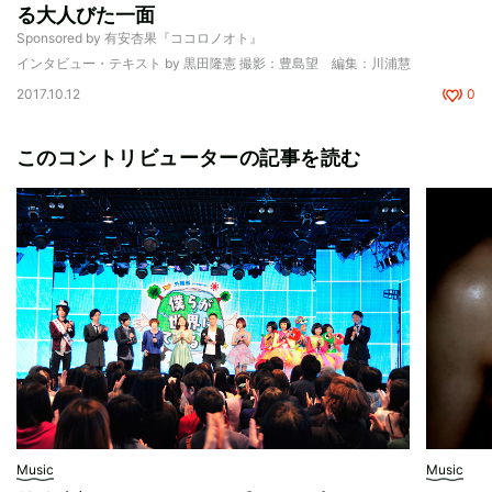
る大人びた一面
Sponsored by 有安杏果『ココロノオト』
インタビュー・テキスト by 黒田隆憲 撮影：豊島望 編集：川浦慧
2017.10.12
0
このコントリビューターの記事を読む
Music
Music