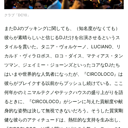
クラブ「DC10」
またDJのブッキングに関しても、（知名度がなくても）
彼らが素晴らしいと信じるDJだけを出演させるというス
タイルを貫いた。タニア・ヴォルケーノ、LUCIANO、リ
カルド・ヴィラロボス、ロコ・ダイス、マティアス・タン
ツマン、ジェイミー・ジョーンズといったコアなDJたち
はいまや世界的な人気者になったが、『CIRCOLOCO』は
彼らがブレイクする以前からプッシュし続けている。ここ
何年かのミニマルテクノやテックハウスの盛り上がりを語
るときに、『CIRCOLOCO』がシーンに与えた貢献度や献
身的な姿勢は決して無視できないだろう。そうした質実剛
健な彼らのアティチュードは、熱狂的な支持を生み出し、