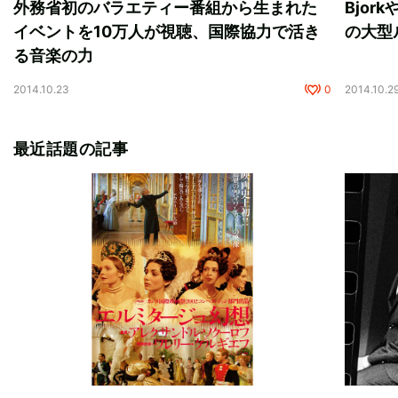
外務省初のバラエティー番組から生まれた
Bjo
イベントを10万人が視聴、国際協力で活き
の大型
る音楽の力
2014.10.23
0
2014.10.2
最近話題の記事