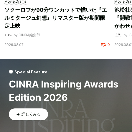
Movie,Drama
Movie,Dr
ソクーロフが90分ワンカットで描いた『エ
池松壮
ルミタージュ幻想』リマスター版が期間限
『開戦
定上映
かわせ
by CINRA編集部
by I
2026.08.07
0
2026.08.0
Special Feature
CINRA Inspiring Awards
Edition 2026
詳しくみる