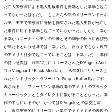
た白人警察官による黒人射殺事件を発端とした暴動も起こ
ってなかったはずだし、もちろん今年のメリーランド州ボ
ルティモアで警察官に身柄を拘束された黒人男性が死亡し
た事件に対する暴動も起こっていなかった。しかし、幸か
不幸か（ニーナ・シモンの生涯とその闘争の日々に再び光
が当たるという意味では「幸」だし、言うまでもなく現在
のアメリカ社会で起こっていることは「不幸」だ）、本作
の持つ意義は、昨年12月にリリースされたD'Angelo And
The Vanguard『Black Messiah』、今年3月にリリースさ
れたケンドリック・ラマー『To Pimp a Butterfly』に代
表される、「ファーガソン暴動以降のアメリカのブラック
ミュージック」ともダイレクトに繋がることとなった。本
作の中心にいるのが、かつてはD'Angeloとの親交も深
く、近年突発的にリリースした楽曲でますますその表現の