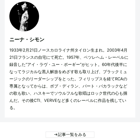
ニーナ・シモン
1933年2月21日ノースカロライナ州タイロン生まれ。2003年4月
21日フランスの自宅にて死亡。1957年、ベツレヘム・レーベルに
録音した“アイ・ラヴ・ユー・ポーギー”がヒット。60年代後半に
なってラジカルな黒人解放をめざす歌も取り上げ、ブラックミュ
ージックのリーダーシップをとった。フィリップスを経てRCAの
専属となってからは、ボブ・ディラン、バート・バカラックなど
の歌も歌い、ハスキーでソウルフルな歌唱はロック世代の心も掴
んだ。その後CTI、VERVEなど多くのレーベルに作品を残してい
る。
記事一覧をみる