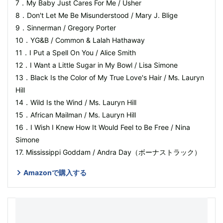
7．My Baby Just Cares For Me / Usher
8．Don't Let Me Be Misunderstood / Mary J. Blige
9．Sinnerman / Gregory Porter
10．YG&B / Common & Lalah Hathaway
11．I Put a Spell On You / Alice Smith
12．I Want a Little Sugar in My Bowl / Lisa Simone
13．Black Is the Color of My True Love's Hair / Ms. Lauryn
Hill
14．Wild Is the Wind / Ms. Lauryn Hill
15．African Mailman / Ms. Lauryn Hill
16．I Wish I Knew How It Would Feel to Be Free / Nina
Simone
17. Mississippi Goddam / Andra Day（ボーナストラック）
Amazonで購入する