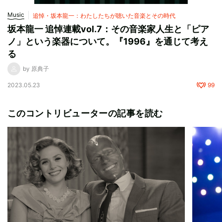
Music
追悼・坂本龍一：わたしたちが聴いた音楽とその時代
坂本龍一 追悼連載vol.7：その音楽家人生と「ピア
ノ」という楽器について。『1996』を通じて考え
る
by 原典子
2023.05.23
99
このコントリビューターの記事を読む