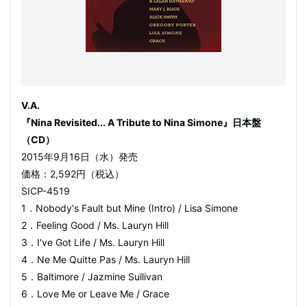
V.A.
『Nina Revisited... A Tribute to Nina Simone』日本盤
（CD）
2015年9月16日（水）発売
価格：2,592円（税込）
SICP-4519
1．Nobody's Fault but Mine (Intro) / Lisa Simone
2．Feeling Good / Ms. Lauryn Hill
3．I've Got Life / Ms. Lauryn Hill
4．Ne Me Quitte Pas / Ms. Lauryn Hill
5．Baltimore / Jazmine Sullivan
6．Love Me or Leave Me / Grace