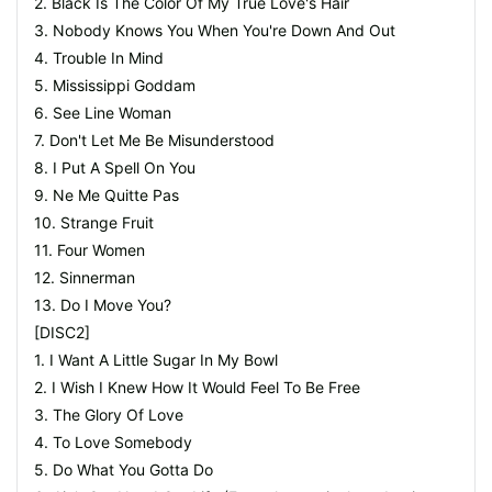
2. Black Is The Color Of My True Love's Hair
3. Nobody Knows You When You're Down And Out
4. Trouble In Mind
5. Mississippi Goddam
6. See Line Woman
7. Don't Let Me Be Misunderstood
8. I Put A Spell On You
9. Ne Me Quitte Pas
10. Strange Fruit
11. Four Women
12. Sinnerman
13. Do I Move You?
[DISC2]
1. I Want A Little Sugar In My Bowl
2. I Wish I Knew How It Would Feel To Be Free
3. The Glory Of Love
4. To Love Somebody
5. Do What You Gotta Do