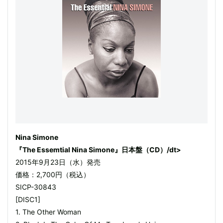
Nina Simone
『The Essemtial Nina Simone』日本盤（CD）/dt>
2015年9月23日（水）発売
価格：2,700円（税込）
SICP-30843
[DISC1]
1. The Other Woman