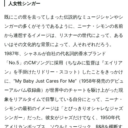
人女性シンガー
既にこの世を去ってしまった伝説的なミュージシャンやシ
ンガーの多くがそうであるように、ニーナ・シモンの名前
から連想するイメージは、リスナーの世代によって、ある
いはその文化的な背景によって、人それぞれだろう。
1987年、シャネルが自社の代名詞的香水ブランド
「No.5」のCMソングに採用（ちなみに監督は『エイリア
ン』を手掛けたリドリー・スコット）したことをきっかけ
に、“My Baby Just Cares For Me”（1958年発売のデビュ
ーアルバム収録曲）が世界中のチャートを駆け上がった現
象をリアルタイムで目撃している自分にとって、ニーナ・
シモンの最初のイメージは「とびっきりオシャレなジャズ
シンガー」だった。彼女がジャズだけでなく、1950年代
アメリカンポップス、ソウルミュージック、R&Bを横断す