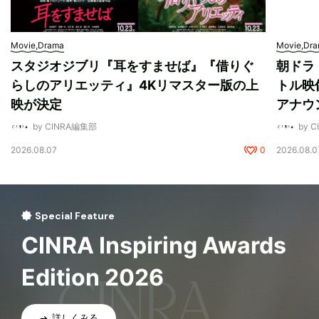
Movie,Drama
Movie,Dr
スタジオジブリ『耳をすませば』『借りぐ
朝ドラ
らしのアリエッティ』4Kリマスター版の上
トル映
映が決定
アナウ
by CINRA編集部
by 
2026.08.07
0
2026.08.0
Special Feature
CINRA Inspiring Awards
Edition 2026
詳しくみる