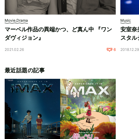
Movie,Drama
Music
マーベル作品の異端かつ、ど真ん中 『ワン
安室奈
ダヴィジョン』
スタル
2021.02.26
6
2018.12.2
最近話題の記事