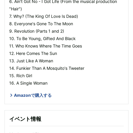
6. Ain't Got No - I Got Life (From the musical production
"Hair")
7. Why? (The King Of Love Is Dead)
8. Everyone's Gone To The Moon
9. Revolution (Parts 1 and 2)
10. To Be Young, Gifted And Black
11. Who Knows Where The Time Goes
12. Here Comes The Sun
13. Just Like A Woman
14. Funkier Than A Mosquito's Tweeter
15. Rich Girl
16. A Single Woman
Amazonで購入する
イベント情報