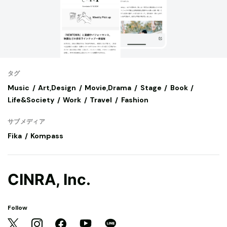
タグ
Music
Art,Design
Movie,Drama
Stage
Book
Life&Society
Work
Travel
Fashion
サブメディア
Fika
Kompass
CINRA, Inc.
Follow