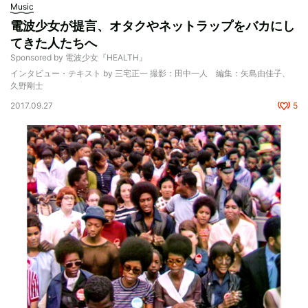
Music
電波少女が提言、オタクやネットラップをバカにし
てきた人たちへ
Sponsored by 電波少女『HEALTH』
インタビュー・テキスト by 三宅正一 撮影：田中一人 編集：矢島由佳子、
久野剛士
2017.09.27
5