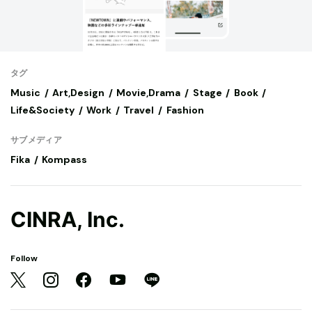
タグ
Music
Art,Design
Movie,Drama
Stage
Book
Life&Society
Work
Travel
Fashion
サブメディア
Fika
Kompass
CINRA, Inc.
Follow