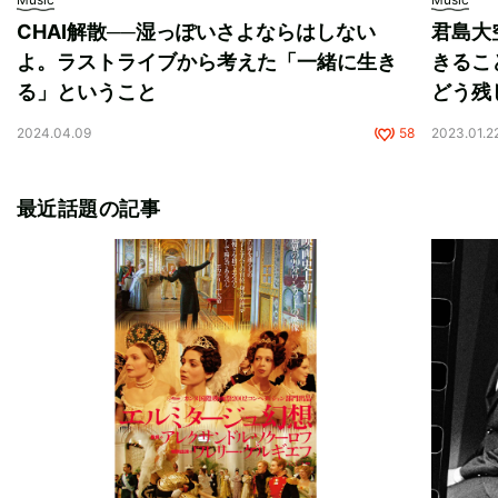
CHAI解散──湿っぽいさよならはしない
君島大
よ。ラストライブから考えた「一緒に生き
きるこ
る」ということ
どう残
2024.04.09
58
2023.01.2
最近話題の記事