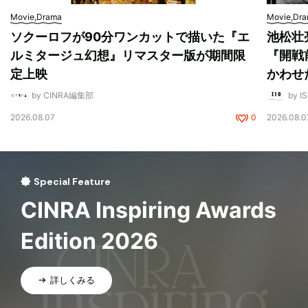
Movie,Drama
Movie,Dr
ソクーロフが90分ワンカットで描いた『エ
池松壮
ルミタージュ幻想』リマスター版が期間限
『開戦
定上映
かわせ
by CINRA編集部
by I
2026.08.07
0
2026.08.0
Special Feature
CINRA Inspiring Awards
Edition 2026
詳しくみる