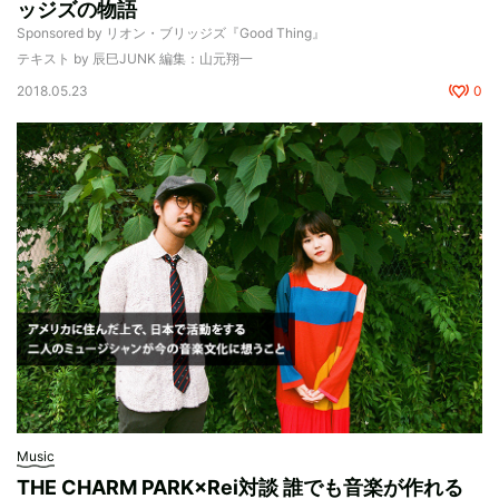
ッジズの物語
Sponsored by リオン・ブリッジズ『Good Thing』
テキスト by 辰巳JUNK 編集：山元翔一
2018.05.23
0
Music
THE CHARM PARK×Rei対談 誰でも音楽が作れる