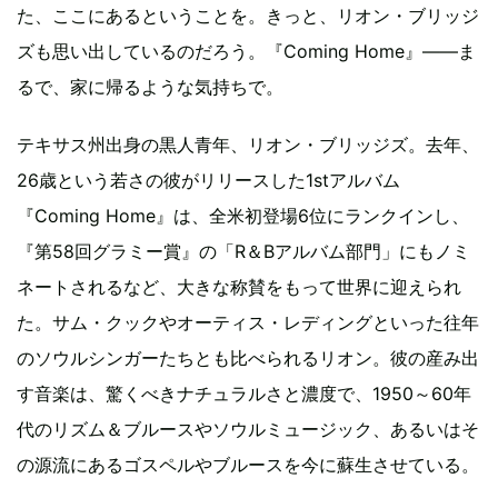
た、ここにあるということを。きっと、リオン・ブリッジ
ズも思い出しているのだろう。『Coming Home』――ま
るで、家に帰るような気持ちで。
テキサス州出身の黒人青年、リオン・ブリッジズ。去年、
26歳という若さの彼がリリースした1stアルバム
『Coming Home』は、全米初登場6位にランクインし、
『第58回グラミー賞』の「R＆Bアルバム部門」にもノミ
ネートされるなど、大きな称賛をもって世界に迎えられ
た。サム・クックやオーティス・レディングといった往年
のソウルシンガーたちとも比べられるリオン。彼の産み出
す音楽は、驚くべきナチュラルさと濃度で、1950～60年
代のリズム＆ブルースやソウルミュージック、あるいはそ
の源流にあるゴスペルやブルースを今に蘇生させている。