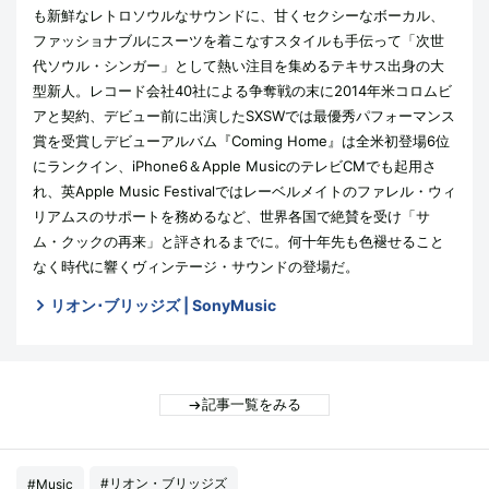
も新鮮なレトロソウルなサウンドに、甘くセクシーなボーカル、
ファッショナブルにスーツを着こなすスタイルも手伝って「次世
代ソウル・シンガー」として熱い注目を集めるテキサス出身の大
型新人。レコード会社40社による争奪戦の末に2014年米コロムビ
アと契約、デビュー前に出演したSXSWでは最優秀パフォーマンス
賞を受賞しデビューアルバム『Coming Home』は全米初登場6位
にランクイン、iPhone6＆Apple MusicのテレビCMでも起用さ
れ、英Apple Music Festivalではレーベルメイトのファレル・ウィ
リアムスのサポートを務めるなど、世界各国で絶賛を受け「サ
ム・クックの再来」と評されるまでに。何十年先も色褪せること
なく時代に響くヴィンテージ・サウンドの登場だ。
リオン･ブリッジズ | SonyMusic
記事一覧をみる
#リオン・ブリッジズ
#Music