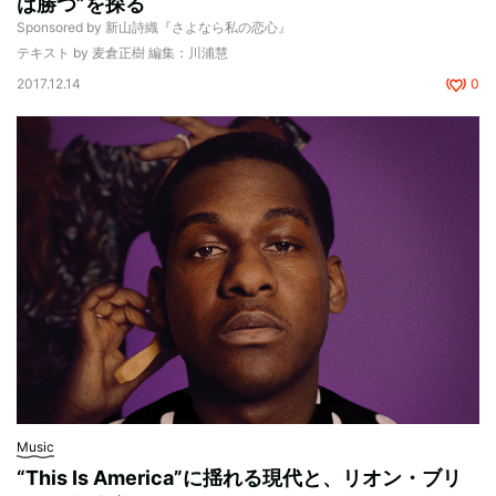
は勝つ”を探る
Sponsored by 新山詩織『さよなら私の恋心』
テキスト by 麦倉正樹 編集：川浦慧
2017.12.14
0
Music
“This Is America”に揺れる現代と、リオン・ブリ