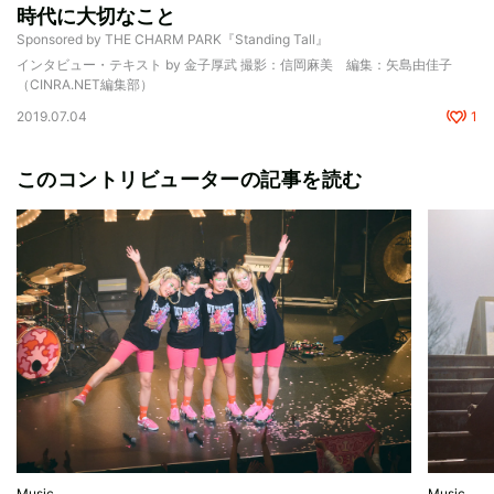
時代に大切なこと
Sponsored by THE CHARM PARK『Standing Tall』
インタビュー・テキスト by 金子厚武 撮影：信岡麻美 編集：矢島由佳子
（CINRA.NET編集部）
2019.07.04
1
このコントリビューターの記事を読む
Music
Music