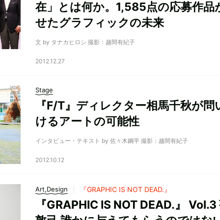
在」とは何か。1,585点の応募作品
せたグラフィックの未来
文 by タナカヒロシ 撮影：越間有紀子
2012.12.27
Stage
『F/T』ディレクター相馬千秋が問
けるアートの可能性
インタビュー・テキスト by 佐々木鋼平 撮影：越間有紀子
2012.10.12
Art,Design
『GRAPHIC IS NOT DEAD.』
『GRAPHIC IS NOT DEAD.』 Vol.