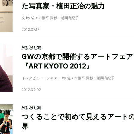
た写真家・植田正治の魅力
文 by 佐々木鋼平 撮影：越間有紀子
2012.07.17
Art,Design
GWの京都で開催するアートフェア
『ART KYOTO 2012』
インタビュー・テキスト by 佐々木鋼平 撮影：越間有紀子
2012.04.02
Art,Design
つくることで初めて見えるアート
界