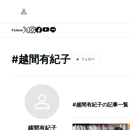
Follow
#越間有紀子
フォロー
#越間有紀子の記事一覧
越間有紀子