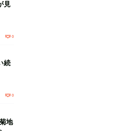
が見
0
い続
0
3 菊地