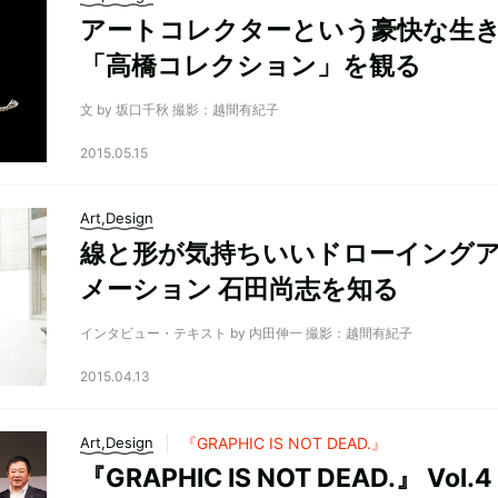
アートコレクターという豪快な生
「高橋コレクション」を観る
文 by 坂口千秋 撮影：越間有紀子
2015.05.15
Art,Design
線と形が気持ちいいドローイング
メーション 石田尚志を知る
インタビュー・テキスト by 内田伸一 撮影：越間有紀子
2015.04.13
Art,Design
『GRAPHIC IS NOT DEAD.』
『GRAPHIC IS NOT DEAD.』 Vol.