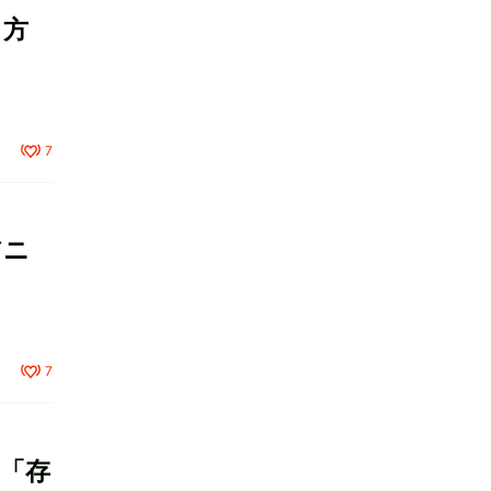
き方
7
アニ
7
4 「存