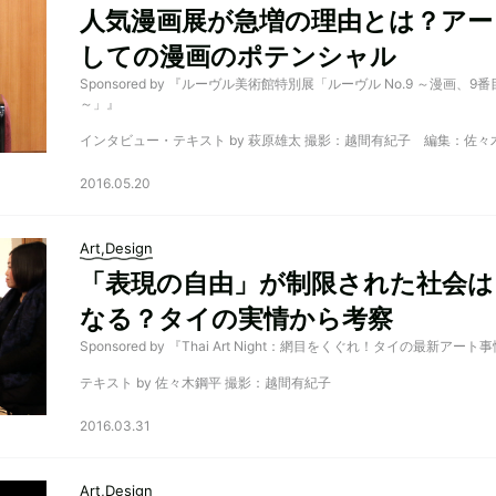
人気漫画展が急増の理由とは？アー
しての漫画のポテンシャル
Sponsored by 『ルーヴル美術館特別展「ルーヴル No.9 ～漫画、9
～」』
インタビュー・テキスト by 萩原雄太 撮影：越間有紀子 編集：佐々
2016.05.20
Art,Design
「表現の自由」が制限された社会は
なる？タイの実情から考察
Sponsored by 『Thai Art Night：網目をくぐれ！タイの最新アート
テキスト by 佐々木鋼平 撮影：越間有紀子
2016.03.31
Art,Design