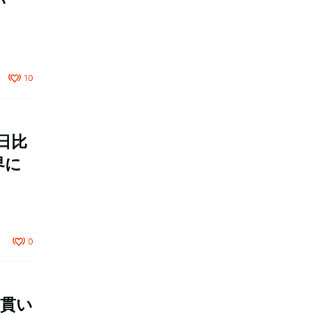
い
10
 日比
界に
0
貫い