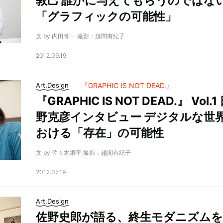
敦己 誰かに与えてもらうのではな
「グラフィックの可能性」
文 by 内田伸一 撮影：越間有紀子
2012.09.19
Art,Design
『GRAPHIC IS NOT DEAD.』
『GRAPHIC IS NOT DEAD.』 Vol.1
野克彦インタビュー デジタルな世
おける「存在」の可能性
文 by 佐々木鋼平 撮影：越間有紀子
2012.07.19
Art,Design
佐野史郎が語る、終生モダニズムを