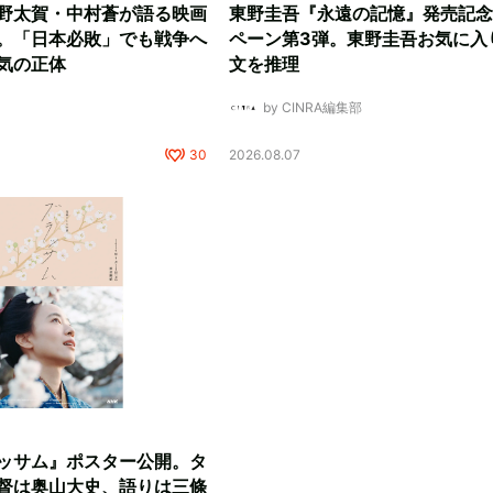
野太賀・中村蒼が語る映画
東野圭吾『永遠の記憶』発売記念
。「日本必敗」でも戦争へ
ペーン第3弾。東野圭吾お気に入
気の正体
文を推理
by CINRA編集部
30
2026.08.07
ッサム』ポスター公開。タ
督は奥山大史、語りは三條