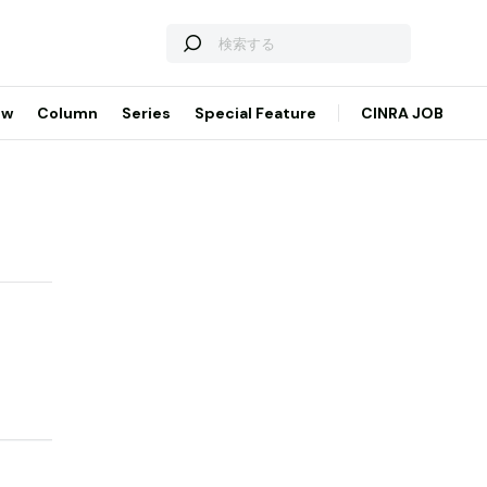
ew
Column
Series
Special Feature
CINRA JOB