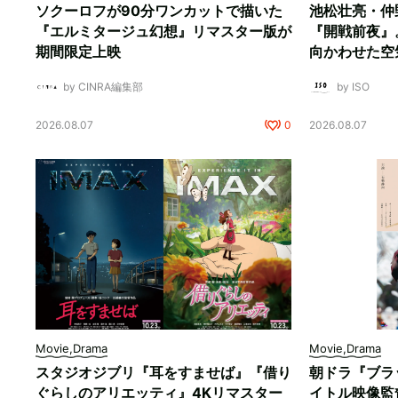
ソクーロフが90分ワンカットで描いた
池松壮亮・仲
『エルミタージュ幻想』リマスター版が
『開戦前夜』
期間限定上映
向かわせた空
by CINRA編集部
by ISO
2026.08.07
0
2026.08.07
Movie,Drama
Movie,Drama
スタジオジブリ『耳をすませば』『借り
朝ドラ『ブラ
ぐらしのアリエッティ』4Kリマスター
イトル映像監