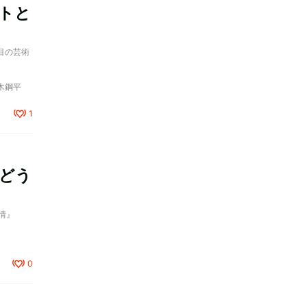
トと
番目の芸術
木鋼平
1
どう
事情』
0