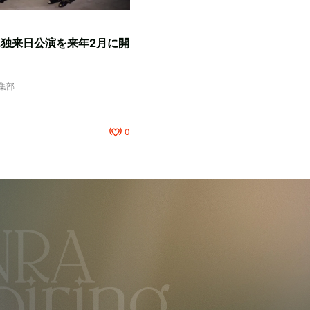
、単独来日公演を来年2月に開
編集部
0