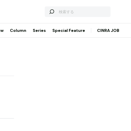
ew
Column
Series
Special Feature
CINRA JOB