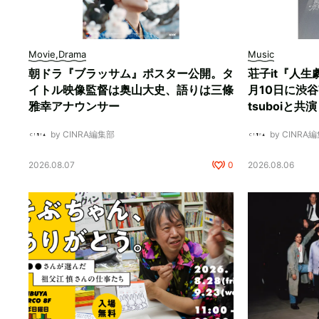
Movie,Drama
Music
朝ドラ『ブラッサム』ポスター公開。タ
荘子it『人生
イトル映像監督は奥山大史、語りは三條
月10日に渋谷W
雅幸アナウンサー
tsuboiと共演
by CINRA編集部
by CINRA
2026.08.07
0
2026.08.06