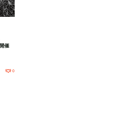
ら
で開催
0