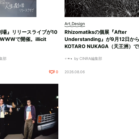
Art,Design
劇場』リリースライブが10
Rhizomatiksの個展『After
WWで開催。illicit
Understanding』が9月12日か
KOTARO NUKAGA（天王洲）
編集部
by CINRA編集部
0
2026.08.06