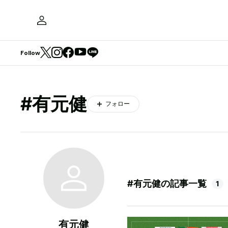
Follow
#有元健
フォロー
#有元健の記事一覧
1
有元健