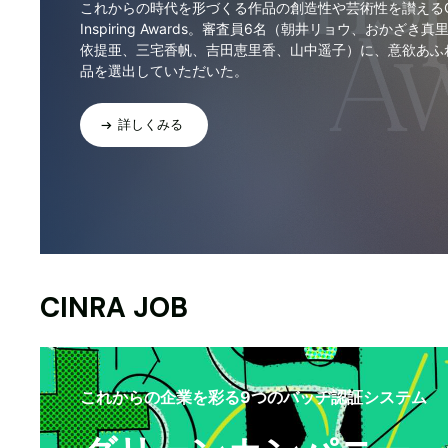
これからの時代を形づくる作品の創造性や芸術性を讃えるCI
Inspiring Awards。審査員6名（朝井リョウ、おかざき真
依提亜、三宅香帆、吉田恵里香、山中遥子）に、意欲あふ
品を選出していただいた。
詳しくみる
CINRA JOB
これからの企業を彩る9つのバッヂ認証システム