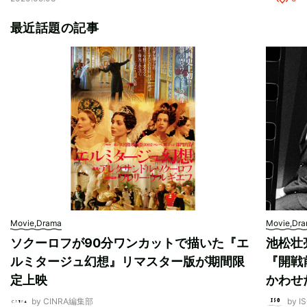
最近話題の記事
Movie,Drama
Movie,Dr
ソクーロフが90分ワンカットで描いた『エ
池松壮
ルミタージュ幻想』リマスター版が期間限
『開戦
定上映
かわせ
by CINRA編集部
by I