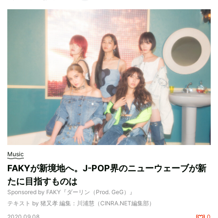
Music
FAKYが新境地へ。J-POP界のニューウェーブが新
たに目指すものは
Sponsored by FAKY『ダーリン（Prod. GeG）』
テキスト by 猪又孝 編集：川浦慧（CINRA.NET編集部）
2020.09.08
0