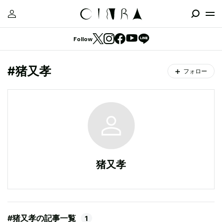
Follow
#猪又孝
フォロー
猪又孝
#猪又孝の記事一覧
1