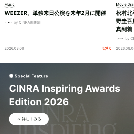
Music
Movie,Dr
WEEZER、単独来日公演を来年2月に開催
松村北
野圭吾
by CINRA編集部
真到着
by 
2026.08.06
0
2026.08.0
Special Feature
CINRA Inspiring Awards
Edition 2026
詳しくみる