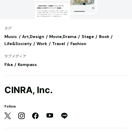
タグ
Music
Art,Design
Movie,Drama
Stage
Book
Life&Society
Work
Travel
Fashion
サブメディア
Fika
Kompass
CINRA, Inc.
Follow