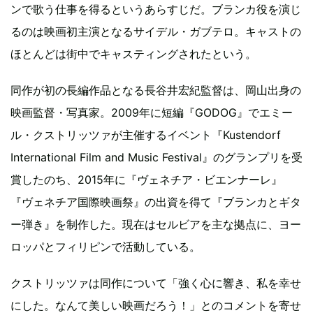
ンで歌う仕事を得るというあらすじだ。ブランカ役を演じ
るのは映画初主演となるサイデル・ガブテロ。キャストの
ほとんどは街中でキャスティングされたという。
同作が初の長編作品となる長谷井宏紀監督は、岡山出身の
映画監督・写真家。2009年に短編『GODOG』でエミー
ル・クストリッツァが主催するイベント『Kustendorf
International Film and Music Festival』のグランプリを受
賞したのち、2015年に『ヴェネチア・ビエンナーレ』
『ヴェネチア国際映画祭』の出資を得て『ブランカとギタ
ー弾き』を制作した。現在はセルビアを主な拠点に、ヨー
ロッパとフィリピンで活動している。
クストリッツァは同作について「強く心に響き、私を幸せ
にした。なんて美しい映画だろう！」とのコメントを寄せ