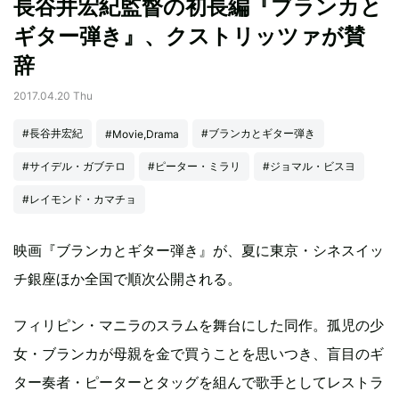
長谷井宏紀監督の初長編『ブランカと
ギター弾き』、クストリッツァが賛
辞
2017.04.20 Thu
#長谷井宏紀
#ブランカとギター弾き
#Movie,Drama
#サイデル・ガブテロ
#ピーター・ミラリ
#ジョマル・ビスヨ
#レイモンド・カマチョ
映画『ブランカとギター弾き』が、夏に東京・シネスイッ
チ銀座ほか全国で順次公開される。
フィリピン・マニラのスラムを舞台にした同作。孤児の少
女・ブランカが母親を金で買うことを思いつき、盲目のギ
ター奏者・ピーターとタッグを組んで歌手としてレストラ