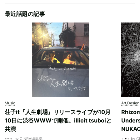
最近話題の記事
Music
Art,Design
荘子it『人生劇場』リリースライブが10月
Rhizo
10日に渋谷WWWで開催。illicit tsuboiと
Unde
共演
NUK
by CINRA編集部
by 