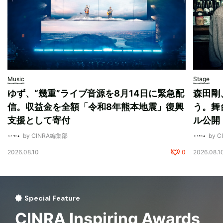
Music
Stage
ゆず、“幾重”ライブ音源を8月14日に緊急配
森田剛
信。収益金を全額「令和8年熊本地震」復興
う。舞
支援として寄付
ル公開
by CINRA編集部
by 
2026.08.10
0
2026.08.1
Special Feature
CINRA Inspiring Awards