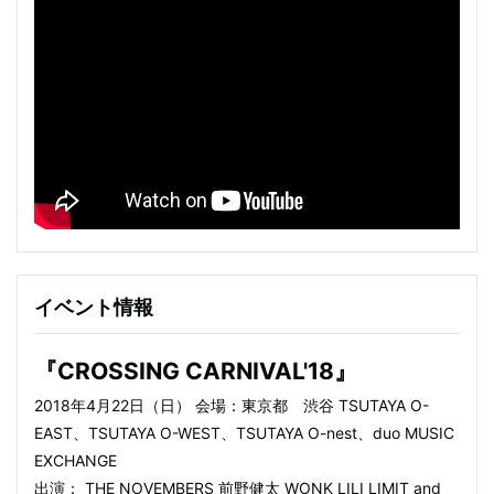
イベント情報
『CROSSING CARNIVAL'18』
2018年4月22日（日） 会場：東京都 渋谷 TSUTAYA O-
EAST、TSUTAYA O-WEST、TSUTAYA O-nest、duo MUSIC
EXCHANGE
出演： THE NOVEMBERS 前野健太 WONK LILI LIMIT and