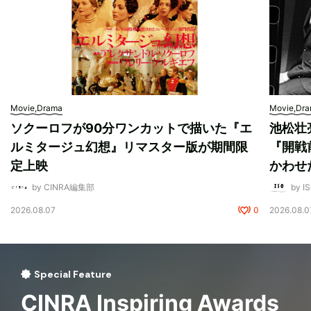
Movie,Drama
Movie,Dr
ソクーロフが90分ワンカットで描いた『エ
池松壮
ルミタージュ幻想』リマスター版が期間限
『開戦
定上映
かわせ
by CINRA編集部
by I
2026.08.07
0
2026.08.0
Special Feature
CINRA Inspiring Awards