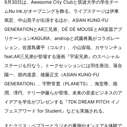
9月30日は、Awesome City Clubと筑波大学の学生チー
ムNu ink.がオープニングを飾る。ライブステージは伊東
篤宏、中山晃子が出演するほか、ASIAN KUNG-FU
GENERATIONとAR三兄弟、DÉ DÉ MOUSEとAR楽器アプ
リケーションKAGURA、andropと武藤将胤がコラボレー
ション。佐渡島庸平（コルク）、小山宙哉、カサリンチュ
feat.AR三兄弟が登場する漫画『宇宙兄弟』のスペシャル
ステージも行なう。トークセッションには羽生善治、落合
陽一、箭内道彦、後藤正文（ASIAN KUNG-FU
GENERATION）、宇野常寛（PLANETS）、海堂尊、堀
潤、澤円、テリー伊藤らが登壇。未来の音楽ビジネスのア
イデアを学生がプレゼンする『TDK DREAM PITCH イノ
フェスアワード for Student』なども実施される。
またクリス・ペプラーとラジオの裏側やオンエアを体験で