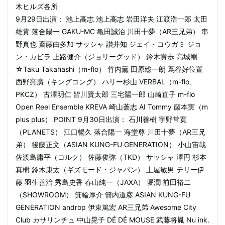
木ヒルズ各所
9月29日出演： 池上高志 池上高志 岩田洋夫 江渡浩一郎 太田
雄貴 落合陽一 GAKU-MC 亀田誠治 川田十夢（AR三兄弟） 串
野真也 斎藤由多加 サッシャ 讃井知 ジェイ・コウガミ ジョ
ン・カビラ 上路健介（ジョリーグッド） 鈴木貴歩 高城剛
☆Taku Takahashi（m-flo） 竹内薫 田原総一朗 蔦谷好位置
西野亮廣（キングコング） ハリー杉山 VERBAL（m-flo、
PKCZ） 古澤明仁 皆川賢太郎 三宅陽一郎 山崎直子 m-flo
Open Reel Ensemble KREVA 崎山蒼志 AI Tommy 藤本実（m
plus plus） POINT 9月30日出演： 石川善樹 宇野常寛
（PLANETS） 江口暢久 落合陽一 海堂尊 川田十夢（AR三兄
弟） 後藤正文（ASIAN KUNG-FU GENERATION） 小山宙哉
佐渡島庸平（コルク） 佐藤俊弥（TKD） サッシャ 澤円 杉本
真樹 鈴木康太（ギズモード・ジャパン） 土屋敏男 テリー伊
藤 羽生善治 秀島史香 春山純一（JAXA） 堀潤 前田裕二
（SHOWROOM） 箕輪厚介 箭内道彦 ASIAN KUNG-FU
GENERATION androp 伊東篤宏 AR三兄弟 Awesome City
Club カサリンチュ 中山晃子 DÉ DÉ MOUSE 武藤将胤 Nu ink.