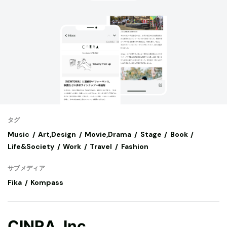
タグ
Music
Art,Design
Movie,Drama
Stage
Book
Life&Society
Work
Travel
Fashion
サブメディア
Fika
Kompass
CINRA, Inc.