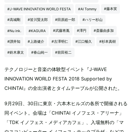
#藤本実
#J-WAVE INNOVATION WORLD FESTA
#AI Tommy
#高城剛
#皆川賢太郎
#田原総一郎
#ハリー杉山
#武藤将胤
#澤円
#斎藤由多加
#Nu ink.
#KAGURA
#讃井知
#上路健介
#古澤明仁
#江口暢久
#杉本真樹
#鈴木康太
#春山純一
#前田裕二
テクノロジーと音楽の体験型イベント『J-WAVE
INNOVATION WORLD FESTA 2018 Supported by
CHINTAI』の全出演者とタイムテーブルが公開された。
9月29日、30日に東京・六本木ヒルズの各所で開催される
同イベント。会場は「CHINTAI イノフェス・アリーナ」
「TDK イノフェス・メディアカフェ」、入場無料の「マ
ウスコンピューター イノフェス・テックプラザ」などで