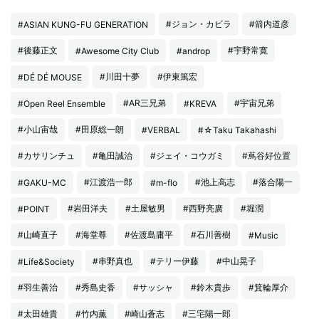
#ジョン・カビラ
#箭内道彦
#ASIAN KUNG-FU GENERATION
#後藤正文
#宇野常寛
#Awesome City Club
#androp
#川田十夢
#伊東篤宏
#DÉ DÉ MOUSE
#AR三兄弟
#宇宙兄弟
#Open Reel Ensemble
#KREVA
#小山宙哉
#田原総一朗
#VERBAL
#☆Taku Takahashi
#カサリンチュ
#亀田誠治
#ジェイ・コウガミ
#蔦谷好位置
#江渡浩一郎
#池上高志
#落合陽一
#GAKU-MC
#m-flo
#岩田洋夫
#土屋敏男
#西野亮廣
#堀潤
#POINT
#山崎直子
#海堂尊
#佐渡島庸平
#石川善樹
#Music
#串野真也
#テリー伊藤
#中山晃子
#Life&Society
#羽生善治
#秀島史香
#サッシャ
#鈴木貴歩
#箕輪厚介
#太田雄貴
#竹内薫
#崎山蒼志
#三宅陽一郎