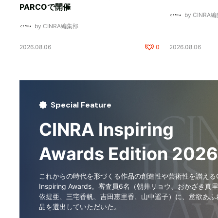
PARCOで開催
by CINRA
by CINRA編集部
2026.08.06
0
2026.08.06
Special Feature
CINRA Inspiring
Awards Edition 2026
これからの時代を形づくる作品の創造性や芸術性を讃えるCI
Inspiring Awards。審査員6名（朝井リョウ、おかざき真
依提亜、三宅香帆、吉田恵里香、山中遥子）に、意欲あふ
品を選出していただいた。