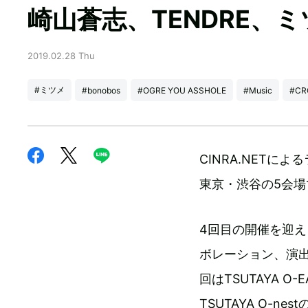
崎山蒼志、TENDRE、
2019.02.28 Thu
#ミツメ
#bonobos
#OGRE YOU ASSHOLE
#Music
#CR
CINRA.NETによる
東京・渋谷の5会場
4回目の開催を迎える
ボレーション、演
回はTSUTAYA O-E
TSUTAYA O-n