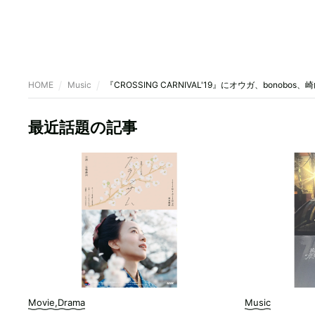
HOME
Music
『CROSSING CARNIVAL'19』にオウガ、bonobo
最近話題の記事
Movie,Drama
Music