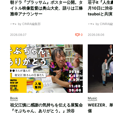
朝ドラ『ブラッサム』ポスター公開。タ
荘子it『人生
イトル映像監督は奥山大史、語りは三條
月10日に渋谷W
雅幸アナウンサー
tsuboiと共演
by CINRA編集部
by CINRA
2026.08.07
0
2026.08.06
Book
Music
祖父江慎に感謝の気持ちを伝える展覧会
WEEZER
『そぶちゃん、ありがとう。』渋谷
催