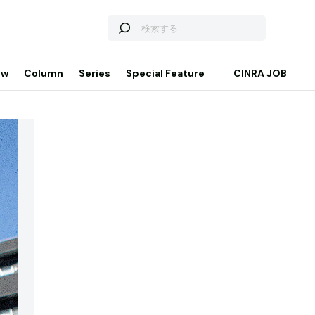
ew
Column
Series
Special Feature
CINRA JOB