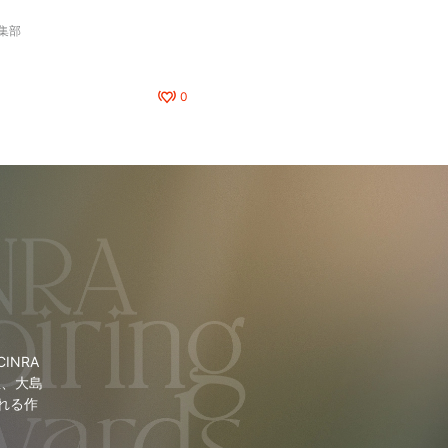
編集部
0
NRA
里、大島
れる作