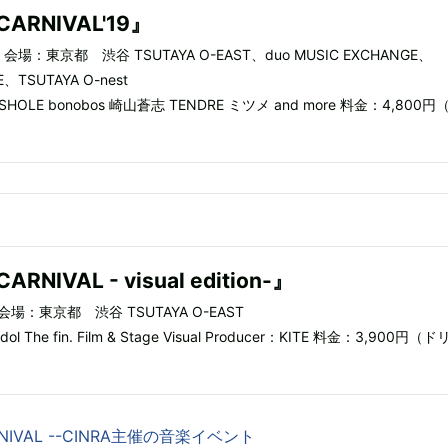
CARNIVAL'19』
会場：東京都 渋谷 TSUTAYA O-EAST、duo MUSIC EXCHANGE、
E、TSUTAYA O-nest
SHOLE bonobos 崎山蒼志 TENDRE ミツメ and more 料金：4,800
RNIVAL - visual edition-』
会場：東京都 渋谷 TSUTAYA O-EAST
odol The fin. Film & Stage Visual Producer：KITE 料金：3,900円（
RNIVAL --CINRA主催の音楽イベント