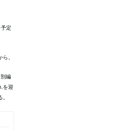
を予定
から。
の特別編
n.を迎
る。