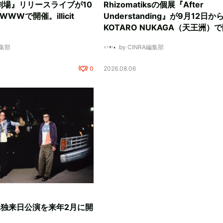
劇場』リリースライブが10
Rhizomatiksの個展『After
WWで開催。illicit
Understanding』が9月12日か
KOTARO NUKAGA（天王洲）
編集部
by CINRA編集部
0
2026.08.06
、単独来日公演を来年2月に開