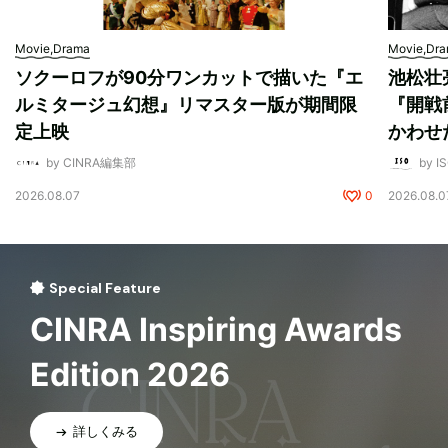
Movie,Drama
Movie,Dr
ソクーロフが90分ワンカットで描いた『エ
池松壮
ルミタージュ幻想』リマスター版が期間限
『開戦
定上映
かわせ
by CINRA編集部
by I
2026.08.07
0
2026.08.0
Special Feature
CINRA Inspiring Awards
Edition 2026
詳しくみる