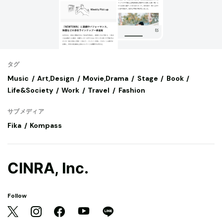
タグ
Music
Art,Design
Movie,Drama
Stage
Book
Life&Society
Work
Travel
Fashion
サブメディア
Fika
Kompass
CINRA, Inc.
Follow