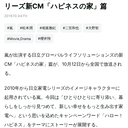
リーズ新CM「ハピネスの家」篇
2019.10.04 Fri
#嵐
#松本潤
#相葉雅紀
#二宮和也
#大野智
#櫻井翔
#Movie,Drama
嵐が出演する日立グローバルライフソリューションズの新
CM「ハピネスの家」篇が、10月12日から全国で放送され
る。
2010年から日立家電シリーズのイメージキャラクターに
起用されている嵐。今回は「ひとりひとりに寄り添い、暮
らしをしっかり見つめて、新しい幸せをもっと生み出す家
電へ」という思いを込めたキャンペーンワード「ハロー！
ハピネス」をテーマにストーリーが展開する。