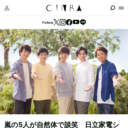
Follow
嵐の5人が自然体で談笑 日立家電シ