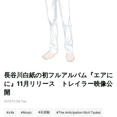
長谷川白紙の初フルアルバム『エアに
に』11月リリース トレイラー映像公
開
2019.10.08 Tue
#石若駿
#zAk
#Music
#The Anticipation Illicit Tsuboi