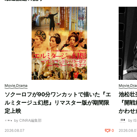
Movie,Drama
Movie,Dr
ソクーロフが90分ワンカットで描いた『エ
池松壮
ルミタージュ幻想』リマスター版が期間限
『開戦
定上映
かわせ
by CINRA編集部
by I
2026.08.07
0
2026.08.0